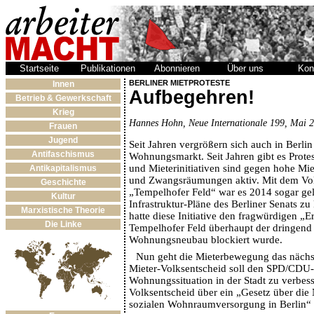
Startseite
Publikationen
Abonnieren
Über uns
Kon
BERLINER MIETPROTESTE
Innen
Aufbegehren!
Betrieb & Gewerkschaft
Krieg
Hannes Hohn, Neue Internationale 199, Mai 
Frauen
Jugend
Seit Jahren vergrößern sich auch in Berli
Antifaschismus
Wohnungsmarkt. Seit Jahren gibt es Protest
und Mieterinitiativen sind gegen hohe Mie
Antikapitalismus
und Zwangsräumungen aktiv. Mit dem Vo
Geschichte
„Tempelhofer Feld“ war es 2014 sogar ge
Kultur
Infrastruktur-Pläne des Berliner Senats zu
Marxistische Theorie
hatte diese Initiative den fragwürdigen „E
Die Linke
Tempelhofer Feld überhaupt der dringend
Wohnungsneubau blockiert wurde.
Nun geht die Mieterbewegung das nächst
Mieter-Volksentscheid soll den SPD/CDU-
Wohnungssituation in der Stadt zu verbess
Volksentscheid über ein „Gesetz über die
sozialen Wohnraumversorgung in Berlin“ 