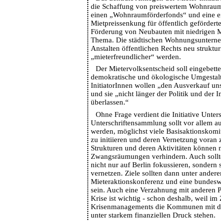
die Schaffung von preiswertem Wohnraum
einen „Wohnraumförderfonds“ und eine e
Mietpreissenkung für öffentlich geförder
Förderung von Neubauten mit niedrigen Mi
Thema. Die städtischen Wohnungsunterne
Anstalten öffentlichen Rechts neu struktur
„mieterfreundlicher“ werden.
Der Mietervolksentscheid soll eingebettet
demokratische und ökologische Umgestalt
InitiatorInnen wollen „den Ausverkauf uns
und sie „nicht länger der Politik und der 
überlassen.“
Ohne Frage verdient die Initiative Unter
Unterschriftensammlung sollt vor allem a
werden, möglichst viele Basisaktionskomi
zu initiieren und deren Vernetzung voran 
Strukturen und deren Aktivitäten können 
Zwangsräumungen verhindern. Auch sollt
nicht nur auf Berlin fokussieren, sondern
vernetzen. Ziele sollten dann unter ander
Mieteraktionskonferenz und eine bundesw
sein. Auch eine Verzahnung mit anderen P
Krise ist wichtig - schon deshalb, weil im
Krisenmanagements die Kommunen mit d
unter starkem finanziellen Druck stehen.