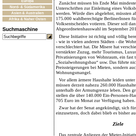
Europa
Zunächst müssen bis Ende Mai mindest
Nord- & Südamerika
Unterschriften zur Einleitung eines Volk
Asien & Australien
werden. Würde dies abgelehnt, müssten a
175.000 wahlberechtigte BerlinerInnen für
Afrika & Naher Osten
Volksentscheides votieren. Dieser soll dan
Suchmaschine
Abgeordnetenhauswahl im September 2016
Diese Initiative ist richtig und völlig ber
- wie in vielen anderen Städten - die Woh
verschlechtert hat. Die Misere hat versch
verstärkter Zuzug, mehr Tourismus, Luxu
Privatisierungen von Wohnraum, ein fast 
„Sozialwohnungsbau“ usw. Das führte nic
Preissteigerungen bei Mieten, sondern au
Wohnungsmangel.
Vor allem ärmere Haushalte leiden unter 
müssen derzeit nahezu 260.000 Haushalt
unterhalb der Armutsgrenze leben. Den gr
stellen die über 140.000 Ein-Personen-Hau
705 Euro im Monat zur Verfügung haben.
Zwar hat der Senat angekündigt, sich fü
einzusetzen, doch dabei blieb es bisher au
Ziele
Das zentrale Anliegen der Mieter-Initiati