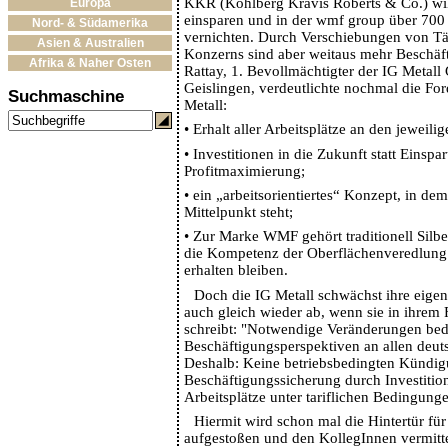
KKR (Kohlberg Kravis Roberts & Co.) will
Europa
einsparen und in der wmf group über 700 
Nord- & Südamerika
vernichten. Durch Verschiebungen von Tät
Asien & Australien
Konzerns sind aber weitaus mehr Beschäft
Afrika & Naher Osten
Rattay, 1. Bevollmächtigter der IG Metal
Geislingen, verdeutlichte nochmal die Fo
Suchmaschine
Metall:
•
Erhalt aller Arbeitsplätze an den jeweili
•
Investitionen in die Zukunft statt Einspa
Profitmaximierung;
•
ein „arbeitsorientiertes“ Konzept, in d
Mittelpunkt steht;
•
Zur Marke WMF gehört traditionell Silb
die Kompetenz der Oberflächenveredlung
erhalten bleiben.
Doch die IG Metall schwächst ihre eige
auch gleich wieder ab, wenn sie in ihrem 
schreibt: "Notwendige Veränderungen be
Beschäftigungsperspektiven an allen deut
Deshalb: Keine betriebsbedingten Kündi
Beschäftigungssicherung durch Investition
Arbeitsplätze unter tariflichen Bedingung
Hiermit wird schon mal die Hintertür fü
aufgestoßen und den KollegInnen vermitt