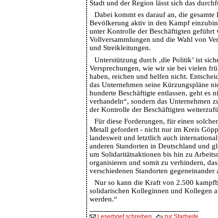
Stadt und der Region lässt sich das durch
Dabei kommt es darauf an, die gesamte 
Bevölkerung aktiv in den Kampf einzubi
unter Kontrolle der Beschäftigten geführt
Vollversammlungen und die Wahl von Ve
und Streikleitungen.
Unterstützung durch ‚die Politik’ ist si
Versprechungen, wie wir sie bei vielen f
haben, reichen und helfen nicht. Entscheid
das Unternehmen seine Kürzungspläne ni
hunderte Beschäftigte entlassen, geht es 
verhandeln“, sondern das Unternehmen zu
der Kontrolle der Beschäftigten weiterzuf
Für diese Forderungen, für einen solchen
Metall gefordert - nicht nur im Kreis Göp
landesweit und letztlich auch internation
anderen Standorten in Deutschland und g
um Solidaritätsaktionen bis hin zu Arbeit
organisieren und somit zu verhindern, da
verschiedenen Standorten gegeneinander 
Nur so kann die Kraft von 2.500 kampfb
solidarischen Kolleginnen und Kollegen a
werden.“
Leserbrief schreiben
zur Startseite