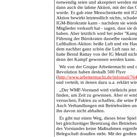
notwendig seien und akzeptiert werden mü
dann auch die lahme Aktion, mit der das 
wurde. Es gab eine Menschenkette mit IG
Aktion bewirkt letztendlich nichts, schad
IGM-Bürokratie kann - nachdem sie wiede
Mitglieder verkauft hat - sagen, dass sie
haben. Aber letztlich wird bei jeder "Kamp
Führung der Bürokraten dasselbe rauskom
Luftballon-Aktion: heiße Luft und ein Ha
dem nachher ganz schön die Luft raus ist
hatte Bernd Rattay von der IG Metall nich
denn der Kampf gewonnen werden kann.
Wir von der Gruppe Arbeitermacht und 
Revolution haben deshalb 500 Flyer
(
http://www.arbeitermacht.de/infomail/7
und verteilt, in denen dazu u.a. erklärt wir
„Der WMF-Vorstand wird vielleicht jetzt
finden, um Zeit zu gewinnen. Aber er wir
versuchen, Fakten zu schaffen, die seine 
Auch Verhandlungen mit Betriebsräten un
ihn davon nicht abhalten.
Es gibt nur einen Weg, dieses böse Spiel
bei gleichzeitiger Besetzung des Betriebe
des Vorstandes keine Maßnahmen ergreif
Belegschaft draußen steht. Mit der großen 