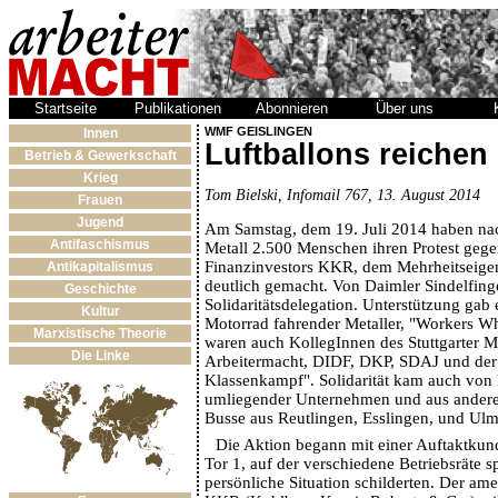
Startseite
Publikationen
Abonnieren
Über uns
WMF GEISLINGEN
Innen
Luftballons reichen 
Betrieb & Gewerkschaft
Krieg
Tom Bielski, Infomail 767, 13. August 2014
Frauen
Jugend
Am Samstag, dem 19. Juli 2014 haben na
Antifaschismus
Metall 2.500 Menschen ihren Protest gege
Finanzinvestors KKR, dem Mehrheitseig
Antikapitalismus
deutlich gemacht. Von Daimler Sindelfin
Geschichte
Solidaritätsdelegation. Unterstützung gab
Kultur
Motorrad fahrender Metaller, "Workers W
Marxistische Theorie
waren auch KollegInnen des Stuttgarter Me
Die Linke
Arbeitermacht, DIDF, DKP, SDAJ und der "
Klassenkampf". Solidarität kam auch von
umliegender Unternehmen und aus ander
Busse aus Reutlingen, Esslingen, und U
Die Aktion begann mit einer Auftaktk
Tor 1, auf der verschiedene Betriebsräte s
persönliche Situation schilderten. Der ame