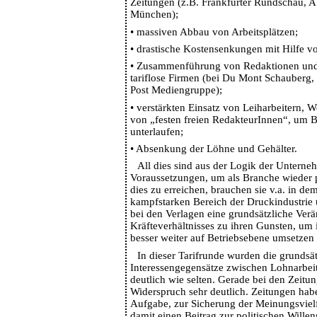
Zeitungen (z.B. Frankfurter Rundschau, 
München);
•
massiven Abbau von Arbeitsplätzen;
•
drastische Kostensenkungen mit Hilfe vo
•
Zusammenführung von Redaktionen und
tariflose Firmen (bei Du Mont Schauberg,
Post Mediengruppe);
•
verstärkten Einsatz von Leiharbeitern, W
von „festen freien RedakteurInnen“, um B
unterlaufen;
•
Absenkung der Löhne und Gehälter.
All dies sind aus der Logik der Untern
Voraussetzungen, um als Branche wieder p
dies zu erreichen, brauchen sie v.a. in de
kampfstarken Bereich der Druckindustrie 
bei den Verlagen eine grundsätzliche Ver
Kräfteverhältnisses zu ihren Gunsten, um 
besser weiter auf Betriebsebene umsetzen
In dieser Tarifrunde wurden die grundsä
Interessengegensätze zwischen Lohnarbeit
deutlich wie selten. Gerade bei den Zeitu
Widerspruch sehr deutlich. Zeitungen habe
Aufgabe, zur Sicherung der Meinungsvielf
damit einen Beitrag zur politischen Willen