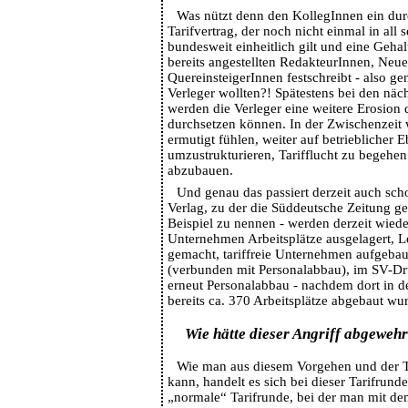
Was nützt denn den KollegInnen ein dur
Tarifvertrag, der noch nicht einmal in all
bundesweit einheitlich gilt und eine Geha
bereits angestellten RedakteurInnen, Neu
QuereinsteigerInnen festschreibt - also ge
Verleger wollten?! Spätestens bei den nä
werden die Verleger eine weitere Erosion d
durchsetzen können. In der Zwischenzeit 
ermutigt fühlen, weiter auf betrieblicher 
umzustrukturieren, Tarifflucht zu begehe
abzubauen.
Und genau das passiert derzeit auch sc
Verlag, zu der die Süddeutsche Zeitung ge
Beispiel zu nennen - werden derzeit wied
Unternehmen Arbeitsplätze ausgelagert, L
gemacht, tariffreie Unternehmen aufgebaut
(verbunden mit Personalabbau), im SV-D
erneut Personalabbau - nachdem dort in de
bereits ca. 370 Arbeitsplätze abgebaut wu
Wie hätte dieser Angriff abgeweh
Wie man aus diesem Vorgehen und der T
kann, handelt es sich bei dieser Tarifrund
„normale“ Tarifrunde, bei der man mit de