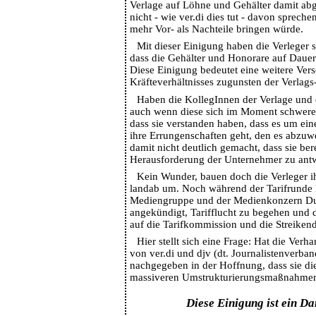
Verlage auf Löhne und Gehälter damit ab
nicht - wie ver.di dies tut - davon spreche
mehr Vor- als Nachteile bringen würde.
Mit dieser Einigung haben die Verleger st
dass die Gehälter und Honorare auf Daue
Diese Einigung bedeutet eine weitere Ver
Kräfteverhältnisses zugunsten der Verlags-
Haben die KollegInnen der Verlage und 
auch wenn diese sich im Moment schwerer 
dass sie verstanden haben, dass es um ein
ihre Errungenschaften geht, den es abzuw
damit nicht deutlich gemacht, dass sie bere
Herausforderung der Unternehmer zu ant
Kein Wunder, bauen doch die Verleger i
landab um. Noch während der Tarifrunde h
Mediengruppe und der Medienkonzern D
angekündigt, Tarifflucht zu begehen und 
auf die Tarifkommission und die Streiken
Hier stellt sich eine Frage: Hat die Ve
von ver.di und djv (dt. Journalistenverba
nachgegeben in der Hoffnung, dass sie di
massiveren Umstrukturierungsmaßnahme
Diese Einigung ist ein 