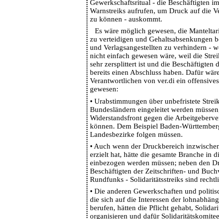
Gewerkschaftsritual - die Beschäftigten i
Warnstreiks aufrufen, um Druck auf die 
zu können - auskommt.
Es wäre möglich gewesen, die Manteltari
zu verteidigen und Gehaltsabsenkungen b
und Verlagsangestellten zu verhindern - w
nicht einfach gewesen wäre, weil die Stre
sehr zersplittert ist und die Beschäftigten
bereits einen Abschluss haben. Dafür wär
Verantwortlichen von ver.di ein offensive
gewesen:
•
Urabstimmungen über unbefristete Streiks
Bundesländern eingeleitet werden müssen
Widerstandsfront gegen die Arbeitgeberv
können. Dem Beispiel Baden-Württemberg
Landesbezirke folgen müssen.
•
Auch wenn der Druckbereich inzwischen 
erzielt hat, hätte die gesamte Branche in
einbezogen werden müssen; neben den Dr
Beschäftigten der Zeitschriften- und Buch
Rundfunks - Solidaritätsstreiks sind rechtl
•
Die anderen Gewerkschaften und politis
die sich auf die Interessen der lohnabhän
berufen, hätten die Pflicht gehabt, Solidar
organisieren und dafür Solidaritätskomite