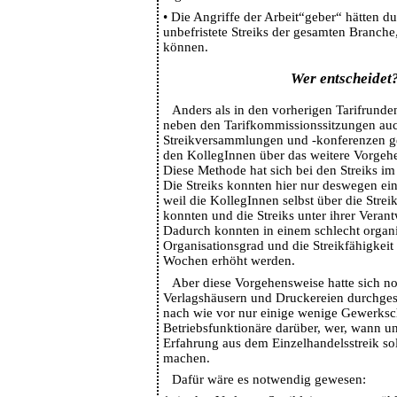
•
Die Angriffe der Arbeit“geber“ hätten 
unbefristete Streiks der gesamten Branche
können.
Wer entscheidet
Anders als in den vorherigen Tarifrunden
neben den Tarifkommissionssitzungen auc
Streikversammlungen und -konferenzen g
den KollegInnen über das weitere Vorgehe
Diese Methode hat sich bei den Streiks im
Die Streiks konnten hier nur deswegen ein
weil die KollegInnen selbst über die Strei
konnten und die Streiks unter ihrer Veran
Dadurch konnten in einem schlecht organi
Organisationsgrad und die Streikfähigkei
Wochen erhöht werden.
Aber diese Vorgehensweise hatte sich noc
Verlagshäusern und Druckereien durchgese
nach wie vor nur einige wenige Gewerksc
Betriebsfunktionäre darüber, wer, wann un
Erfahrung aus dem Einzelhandelsstreik sol
machen.
Dafür wäre es notwendig gewesen: