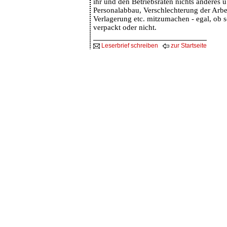
ihr und den Betriebsräten nichts anderes üb
Personalabbau, Verschlechterung der Arb
Verlagerung etc. mitzumachen - egal, ob s
verpackt oder nicht.
Leserbrief schreiben
zur Startseite