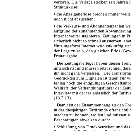
verloren. Die Verlage stecken seit Jahren 
Strukturkrise:
•
die Anzeigenerlöse brechen immer weiter
noch nicht abzusehen;
•
die Verkaufs- und Abonnentenzahlen we
aufgrund der zunehmenden Abwanderunge
Internet weiter stagnieren. Zeitungen in P
sicherlich nicht so schnell aussterben, ab
Nutzungsform Internet wird zukünftig stä
der Lage zu sein, den gleichen Erlös (Gew
Printausgabe.
Die Zeitungsverleger haben diesen Tre
unterschätzt und müssen jetzt schnell dara
ihn nicht ganz verpassen. „Der Transform
Gedruckten zum Digitalen ist teuer. Für v
fehlen noch die endgültigen Geschäftsmod
Wallraff, der Verhandlungsführer der Zeit
Interview mit der taz anlässlich der Tarif
(18.7.13).
Damit ist der Zusammenhang zu den For
in der diesjährigen Tarifrunde offensichtli
machen zu können, wollen und müssen sie 
Beschäftigten abwälzen durch:
•
Schließung von Druckbetrieben und das S