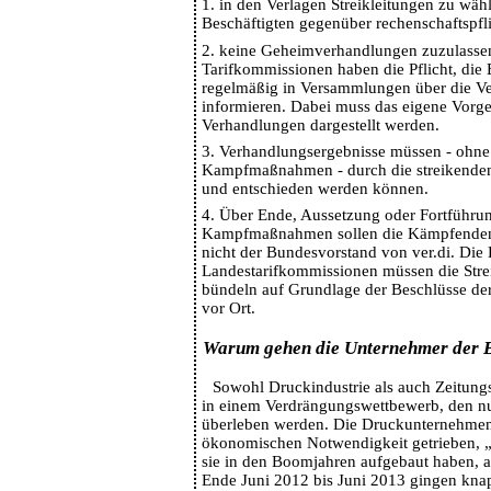
1. in den Verlagen Streikleitungen zu wäh
Beschäftigten gegenüber rechenschaftspfli
2. keine Geheimverhandlungen zuzulassen
Tarifkommissionen haben die Pflicht, die 
regelmäßig in Versammlungen über die V
informieren. Dabei muss das eigene Vorg
Verhandlungen dargestellt werden.
3. Verhandlungsergebnisse müssen - ohne
Kampfmaßnahmen - durch die streikenden
und entschieden werden können.
4. Über Ende, Aussetzung oder Fortführu
Kampfmaßnahmen sollen die Kämpfenden 
nicht der Bundesvorstand von ver.di. Die
Landestarifkommissionen müssen die Stre
bündeln auf Grundlage der Beschlüsse de
vor Ort.
Warum gehen die Unternehmer der B
Sowohl Druckindustrie als auch Zeitung
in einem Verdrängungswettbewerb, den nu
überleben werden. Die Druckunternehme
ökonomischen Notwendigkeit getrieben, „
sie in den Boomjahren aufgebaut haben, 
Ende Juni 2012 bis Juni 2013 gingen knap