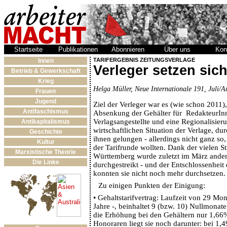
Startseite
Publikationen
Abonnieren
Über uns
Kon
TARIFERGEBNIS ZEITUNGSVERLAGE
Innen
Verleger setzen sic
Betrieb & Gewerkschaft
Krieg
Helga Müller, Neue Internationale 191, Juli/
Frauen
Jugend
Ziel der Verleger war es (wie schon 2011),
Antifaschismus
Absenkung der Gehälter für RedakteurIn
Verlagsangestellte und eine Regionalisier
Antikapitalismus
wirtschaftlichen Situation der Verlage, dur
Geschichte
ihnen gelungen - allerdings nicht ganz so,
Kultur
der Tarifrunde wollten. Dank der vielen St
Marxistische Theorie
Württemberg wurde zuletzt im März ande
Die Linke
durchgestreikt - und der Entschlossenheit
konnten sie nicht noch mehr durchsetzen.
Zu einigen Punkten der Einigung:
•
Gehaltstarifvertrag: Laufzeit von 29 Mona
Jahre -, beinhaltet 9 (bzw. 10) Nullmonat
die Erhöhung bei den Gehältern nur 1,66
Honoraren liegt sie noch darunter: bei 1,