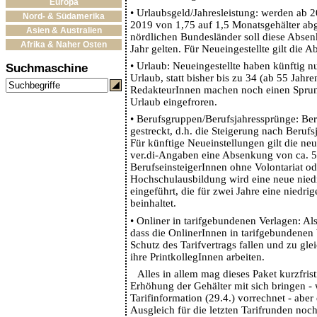
Europa
•
Urlaubsgeld/Jahresleistung: werden ab 20
Nord- & Südamerika
2019 von 1,75 auf 1,5 Monatsgehälter abg
Asien & Australien
nördlichen Bundesländer soll diese Absen
Afrika & Naher Osten
Jahr gelten. Für Neueingestellte gilt die 
•
Urlaub: Neueingestellte haben künftig n
Suchmaschine
Urlaub, statt bisher bis zu 34 (ab 55 Jahre
RedakteurInnen machen noch einen Sprun
Urlaub eingefroren.
•
Berufsgruppen/Berufsjahressprünge: Ber
gestreckt, d.h. die Steigerung nach Berufsj
Für künftige Neueinstellungen gilt die neu
ver.di-Angaben eine Absenkung von ca. 
BerufseinsteigerInnen ohne Volontariat ode
Hochschulausbildung wird eine neue niedr
eingeführt, die für zwei Jahre eine niedri
beinhaltet.
•
Onliner in tarifgebundenen Verlagen: Als
dass die OnlinerInnen in tarifgebundenen
Schutz des Tarifvertrags fallen und zu g
ihre PrintkollegInnen arbeiten.
Alles in allem mag dieses Paket kurzfris
Erhöhung der Gehälter mit sich bringen - w
Tarifinformation (29.4.) vorrechnet - aber 
Ausgleich für die letzten Tarifrunden noch 