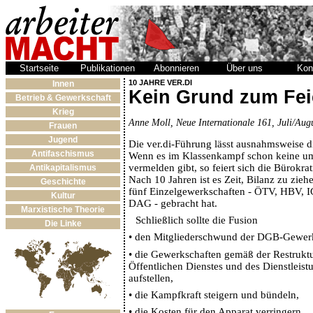
Startseite
Publikationen
Abonnieren
Über uns
Kon
10 JAHRE VER.DI
Innen
Kein Grund zum Fei
Betrieb & Gewerkschaft
Krieg
Anne Moll, Neue Internationale 161, Juli/Aug
Frauen
Jugend
Die ver.di-Führung lässt ausnahmsweise d
Antifaschismus
Wenn es im Klassenkampf schon keine u
vermelden gibt, so feiert sich die Bürokrat
Antikapitalismus
Nach 10 Jahren ist es Zeit, Bilanz zu zieh
Geschichte
fünf Einzelgewerkschaften - ÖTV, HBV, 
Kultur
DAG - gebracht hat.
Marxistische Theorie
Schließlich sollte die Fusion
Die Linke
•
den Mitgliederschwund der DGB-Gewerks
•
die Gewerkschaften gemäß der Restruktu
Öffentlichen Dienstes und des Dienstleist
aufstellen,
•
die Kampfkraft steigern und bündeln,
•
die Kosten für den Apparat verringern.