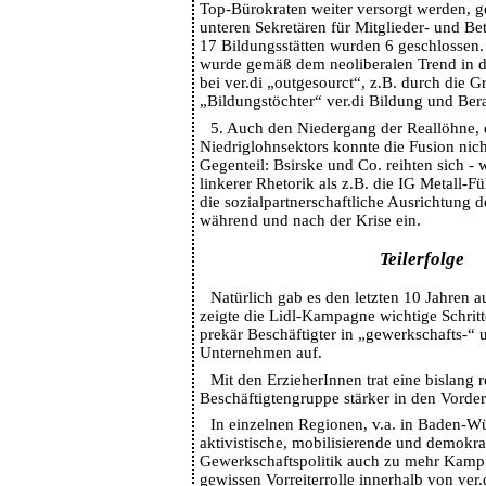
Top-Bürokraten weiter versorgt werden, g
unteren Sekretären für Mitglieder- und Be
17 Bildungsstätten wurden 6 geschlossen
wurde gemäß dem neoliberalen Trend in d
bei ver.di „outgesourct“, z.B. durch die 
„Bildungstöchter“ ver.di Bildung und Be
5. Auch den Niedergang der Reallöhne, 
Niedriglohnsektors konnte die Fusion nic
Gegenteil: Bsirske und Co. reihten sich -
linkerer Rhetorik als z.B. die IG Metall-
die sozialpartnerschaftliche Ausrichtung 
während und nach der Krise ein.
Teilerfolge
Natürlich gab es den letzten 10 Jahren a
zeigte die Lidl-Kampagne wichtige Schrit
prekär Beschäftigter in „gewerkschafts-“ u
Unternehmen auf.
Mit den ErzieherInnen trat eine bislang
Beschäftigtengruppe stärker in den Vorde
In einzelnen Regionen, v.a. in Baden-Wü
aktivistische, mobilisierende und demokra
Gewerkschaftspolitik auch zu mehr Kampf
gewissen Vorreiterrolle innerhalb von ver