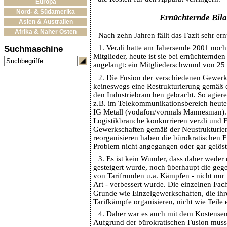
Europa
Nord- & Südamerika
Ernüchternde Bila
Asien & Australien
Afrika & Naher Osten
Nach zehn Jahren fällt das Fazit sehr e
Suchmaschine
1. Ver.di hatte am Jahersende 2001 noch
Mitglieder, heute ist sie bei ernüchternden
angelangt: ein Mitgliederschwund von 25 
2. Die Fusion der verschiedenen Gewerk
keineswegs eine Restrukturierung gemäß 
den Industriebranchen gebracht. So agier
z.B. im Telekommunikationsbereich heute
IG Metall (vodafon/vormals Mannesman). 
Logistikbranche konkurrieren ver.di und E
Gewerkschaften gemäß der Neustrukturie
reorganisieren haben die bürokratischen 
Problem nicht angegangen oder gar gelöst
3. Es ist kein Wunder, dass daher weder
gesteigert wurde, noch überhaupt die geg
von Tarifrunden u.a. Kämpfen - nicht nur 
Art - verbessert wurde. Die einzelnen Fa
Grunde wie Einzelgewerkschaften, die ihr
Tarifkämpfe organisieren, nicht wie Teile
4. Daher war es auch mit dem Kostensenk
Aufgrund der bürokratischen Fusion muss