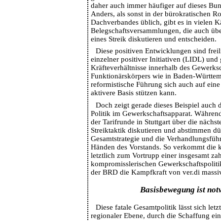
daher auch immer häufiger auf dieses Bun
Anders, als sonst in der bürokratischen R
Dachverbandes üblich, gibt es in vielen
Belegschaftsversammlungen, die auch übe
eines Streik diskutieren und entscheiden.
Diese positiven Entwicklungen sind freili
einzelner positiver Initiativen (LIDL) und
Kräfteverhältnisse innerhalb des Gewerks
Funktionärskörpers wie in Baden-Württemb
reformistische Führung sich auch auf eine
aktivere Basis stützen kann.
Doch zeigt gerade dieses Beispiel auch 
Politik im Gewerkschaftsapparat. Während
der Tarifrunde in Stuttgart über die nächs
Streiktaktik diskutieren und abstimmen dü
Gesamtstrategie und die Verhandlungsführu
Händen des Vorstands. So verkommt die 
letztlich zum Vortrupp einer insgesamt z
kompromisslerischen Gewerkschaftspolitik,
der BRD die Kampfkraft von ver.di massi
Basisbewegung ist not
Diese fatale Gesamtpolitik lässt sich letz
regionaler Ebene, durch die Schaffung ein