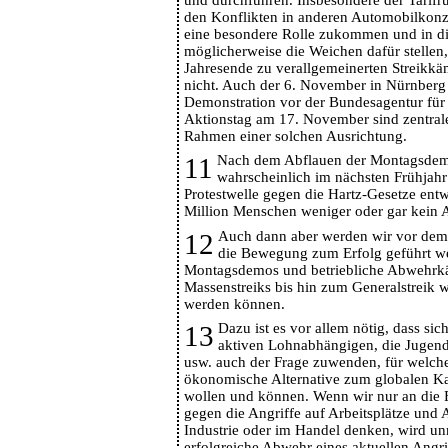
den Konflikten in anderen Automobilkonze
eine besondere Rolle zukommen und in di
möglicherweise die Weichen dafür stellen
Jahresende zu verallgemeinerten Streikk
nicht. Auch der 6. November in Nürnberg 
Demonstration vor der Bundesagentur für 
Aktionstag am 17. November sind zentral
Rahmen einer solchen Ausrichtung.
11
Nach dem Abflauen der Montagsdem
wahrscheinlich im nächsten Frühjahr
Protestwelle gegen die Hartz-Gesetze ent
Million Menschen weniger oder gar kein 
12
Auch dann aber werden wir vor dem
die Bewegung zum Erfolg geführt w
Montagsdemos und betriebliche Abwehrkä
Massenstreiks bis hin zum Generalstreik w
werden können.
13
Dazu ist es vor allem nötig, dass si
aktiven Lohnabhängigen, die Jugend
usw. auch der Frage zuwenden, für welche
ökonomische Alternative zum globalen Ka
wollen und können. Wenn wir nur an die
gegen die Angriffe auf Arbeitsplätze und A
Industrie oder im Handel denken, wird unm
erfolgreiche Abwehr eines aktuellen Angri