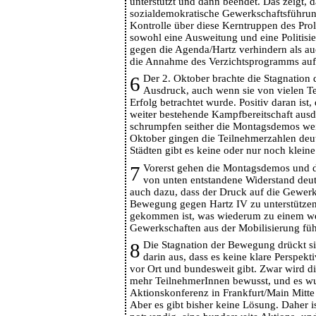
unterstützt und dann beendet. Das zeigt, d
sozialdemokratische Gewerkschaftsführun
Kontrolle über diese Kerntruppen des Prole
sowohl eine Ausweitung und eine Politis
gegen die Agenda/Hartz verhindern als a
die Annahme des Verzichtsprogramms au
6
Der 2. Oktober brachte die Stagnatio
Ausdruck, auch wenn sie von vielen T
Erfolg betrachtet wurde. Positiv daran ist, 
weiter bestehende Kampfbereitschaft ausd
schrumpfen seither die Montagsdemos wei
Oktober gingen die Teilnehmerzahlen deut
Städten gibt es keine oder nur noch klei
7
Vorerst gehen die Montagsdemos und d
von unten entstandene Widerstand deut
auch dazu, dass der Druck auf die Gewerk
Bewegung gegen Hartz IV zu unterstützen
gekommen ist, was wiederum zu einem we
Gewerkschaften aus der Mobilisierung füh
8
Die Stagnation der Bewegung drückt s
darin aus, dass es keine klare Perspekt
vor Ort und bundesweit gibt. Zwar wird 
mehr TeilnehmerInnen bewusst, und es wu
Aktionskonferenz in Frankfurt/Main Mitte 
Aber es gibt bisher keine Lösung. Daher i