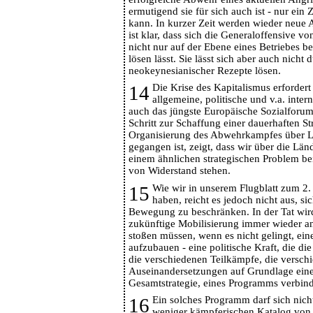
ermutigend sie für sich auch ist - nur ein
kann. In kurzer Zeit werden wieder neue 
ist klar, dass sich die Generaloffensive v
nicht nur auf der Ebene eines Betriebes b
lösen lässt. Sie lässt sich aber auch nich
neokeynesianischer Rezepte lösen.
14
Die Krise des Kapitalismus erfordert
allgemeine, politische und v.a. inter
auch das jüngste Europäische Sozialforu
Schritt zur Schaffung einer dauerhaften St
Organisierung des Abwehrkampfes über L
gegangen ist, zeigt, dass wir über die Lä
einem ähnlichen strategischen Problem be
von Widerstand stehen.
15
Wie wir in unserem Flugblatt zum 2. 
haben, reicht es jedoch nicht aus, s
Bewegung zu beschränken. In der Tat wird
zukünftige Mobilisierung immer wieder a
stoßen müssen, wenn es nicht gelingt, ein
aufzubauen - eine politische Kraft, die d
die verschiedenen Teilkämpfe, die versch
Auseinandersetzungen auf Grundlage einer
Gesamtstrategie, eines Programms verbind
16
Ein solches Programm darf sich nich
weniger kämpferischen Katalog vo