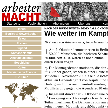
Startseite
Publikationen
Abonnieren
Über uns
Kon
NACH DER BUNDESWEITEN DEMO AM 2. OKTOB
Innen
Wie weiter im Kamp
Betrieb & Gewerkschaft
Krieg
16 Thesen von Arbeitermacht, Neue Internati
Frauen
Jugend
1
Am 2. Oktober demonstrierten in Berli
Antifaschismus
50.000 Menschen, die höchsten Schät
70.000. Am 3.10. waren es noch einmal 5.
Antikapitalismus
durch Berlin zogen.
Geschichte
2
Die Montagsdemonstrationen, die den 
Kultur
Oktober gaben, stehen in einer Reihe 
Marxistische Theorie
seit dem 1. November 2003. Sie alle richt
Die Linke
aktuellen Generalangriff von Kapital und
Hintergrund muss auch beurteilt werden, o
Mobilisierung gegen die Agenda 2010 ein 
3
Insgesamt drückt der 2. Oktober eine S
Bewegung aus. Das zeigt sich in der Za
TeilnehmerInnen. Die Demonstration am 2
keinen neuen Mobilisierungshöhepunkt -