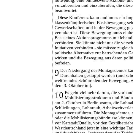
notwendig, eine bundesweite Aktions- un
vorzubereiten und einzuberufen, die diese
beantwortet.
Diese Konferenz kann und muss ein Imp
klassenkämpferischen Basisbewegung sein,
Gewerkschaften und in der Bewegung ge
verankert ist. Diese Bewegung muss einhe
Basis eines Aktionsprogramms mit lebend
verbinden. Sie könnte nicht nur die vers
Initiativen verbinden - sie müsste zugleich
politische Alternative zur herrschenden G
wirken und die Bewegung aus deren polit
befreien.
9
Der Niedergang der Montagsdemos kan
Durchhalten gestoppt werden (und scho
weltfremdes Schönreden der Bewegung, w
dem 3. Oktober tut).
10
Es geht vielmehr darum, die vorhan
Mobilisierungsstrukturen und Bündni
am 2. Oktober in Berlin waren, die Lohn
Schließungen, Lohnraub, Arbeitszeitverlä
zusammenzuführen. Die Montagsdemos, di
oder die Mobilisierungsbündnisse könne
vor Karstadt/Quelle, vor den Textilbetriebe
Westdeutschland jetzt in eine wichtige Ta
und durchführen. Insbesondere der Tarif