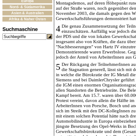
Europa
Montagsdemos, auf deren Höhepunkt ru
Nord- & Südamerika
auf der Straße waren, noch gegenüber de
Asien & Australien
November 2003, die damals gegen den Wi
Gewerkschaftsführungen demonstriert hat
Afrika & Naher Osten
4
Die genau Zusammensetzung der Teiln
Suchmaschine
einzuschätzen. Auffällig war jedoch die
der PDS und die von lokalen Gewerkschaf
insgesamt also von Kräften, die dazu über
"Nachbesserungen" von Hartz IV einzutret
Demonstrierende waren Erwerbslose. Geg
jedoch der Anteil von ArbeiterInnen aus G
5
Der Rückgang der TeilnehmerInnen aus
die Stagnation generell, lässt sich mit 
in welche die Bürokratie der IG Metall die
Siemens und bei DaimlerChrysler geführt 
die IGM einen enormen Organisationsgrad
allen Standorten die Betriebsräte. Die Be
Kampf bereit. Am 15.7. waren über 60.000
Protest vereint, davon allein die Hälfte i
ArbeiterInnen von Porsche, Bosch und and
sich im Streik mit den DC-KollegInnen zu 
mit einem solchen Potential hätte nach dr
Automobilindustrie in Europa einbeziehe
jüngste Besetzung des Opel-Werks in Bo
Gewerkschaftsbürokratie und dem (Gesamt)