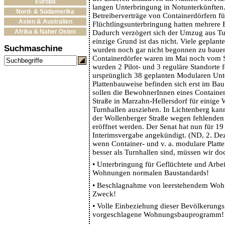
Europa
langen Unterbringung in Notunterkünften
Nord- & Südamerika
Betreiberverträge von Containerdörfern fü
Asien & Australien
Flüchtlingsunterbringung hatten mehrere 
Afrika & Naher Osten
Dadurch verzögert sich der Umzug aus Tu
einzige Grund ist das nicht. Viele geplant
Suchmaschine
wurden noch gar nicht begonnen zu bauen
Containerdörfer waren im Mai noch vom S
wurden 2 Pilot- und 3 reguläre Standorte f
ursprünglich 38 geplanten Modularen Unt
Plattenbauweise befinden sich erst im Ba
sollen die BewohnerInnen eines Container
Straße in Marzahn-Hellersdorf für einige
Turnhallen ausziehen. In Lichtenberg k
der Wollenberger Straße wegen fehlenden 
eröffnet werden. Der Senat hat nun für 19
Interimsvergabe angekündigt. (ND, 2. D
wenn Container- und v. a. modulare Pla
besser als Turnhallen sind, müssen wir do
•
Unterbringung für Geflüchtete und Arbei
Wohnungen normalen Baustandards!
•
Beschlagnahme von leerstehendem Woh
Zweck!
•
Volle Einbeziehung dieser Bevölkerungs
vorgeschlagene Wohnungsbauprogramm!