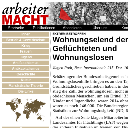
Startseite
Publikationen
Abonnieren
Über uns
Kon
EXTREM BETROFFEN
Innen
Wohnungselend de
Betrieb & Gewerkschaft
Krieg
Geflüchteten und
Frauen
Wohnungslosen
Jugend
Antifaschismus
Jürgen Roth, Neue Internationale 215, Dez. 16
Antikapitalismus
Geschichte
Schätzungen der Bundesarbeitsgemeinsch
Kultur
Wohnungslosenhilfe bringen es an den Ta
Marxistische Theorie
Grundsätzliches geschrieben haben: in d
stieg die Zahl der wohnungslosen, nicht u
Die Linke
obdachlosen Menschen, um ein Drittel! 3
Kinder und Jugendliche, waren 2014 oh
waren es noch 246.000. Die Bundesregier
Statistiken zur Wohnungslosigkeit! (ND,
Auf der einen Seite klagen MitarbeiterIn
Landesamtes für Flüchtlinge (LAF) wegen
der anderen Initiativen im Namen von Fl