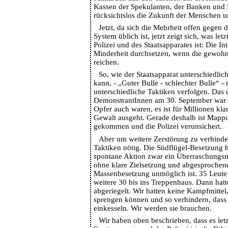
Kassen der Spekulanten, der Banken und 
rücksichtslos die Zukunft der Menschen u
Jetzt, da sich die Mehrheit offen gegen d
System üblich ist, jetzt zeigt sich, was let
Polizei und des Staatsapparates ist: Die In
Minderheit durchsetzen, wenn die gewohnt
reichen.
So, wie der Staatsapparat unterschiedlic
kann, - „Guter Bulle - schlechter Bulle“ 
unterschiedliche Taktiken verfolgen. Das 
DemonstrantInnen am 30. September war r
Opfer auch waren, es ist für Millionen kl
Gewalt ausgeht. Gerade deshalb ist Mappu
gekommen und die Polizei verunsichert.
Aber um weitere Zerstörung zu verhinde
Taktiken nötig. Die Südflügel-Besetzung h
spontane Aktion zwar ein Überraschungsm
ohne klare Zielsetzung und abgesprochen
Massenbesetzung unmöglich ist. 35 Leute
weitere 30 bis ins Treppenhaus. Dann hatte
abgeriegelt. Wir hatten keine Kampfmittel,
sprengen können und so verhindern, dass 
einkesseln. Wir werden sie brauchen.
Wir haben oben beschrieben, dass es let