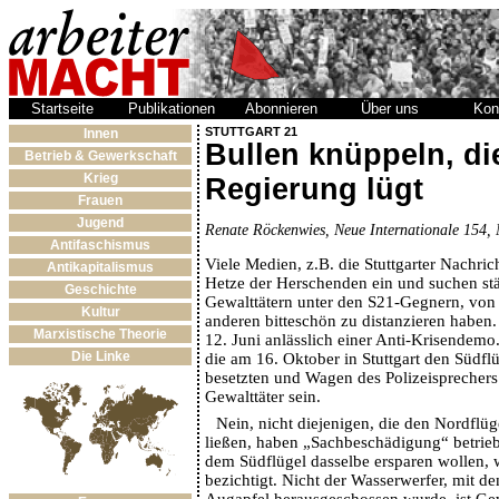
Startseite
Publikationen
Abonnieren
Über uns
Kon
STUTTGART 21
Innen
Bullen knüppeln, di
Betrieb & Gewerkschaft
Krieg
Regierung lügt
Frauen
Jugend
Renate Röckenwies, Neue Internationale 154,
Antifaschismus
Viele Medien, z.B. die Stuttgarter Nachrich
Antikapitalismus
Hetze der Herschenden ein und suchen st
Geschichte
Gewalttätern unter den S21-Gegnern, von
Kultur
anderen bitteschön zu distanzieren habe
Marxistische Theorie
12. Juni anlässlich einer Anti-Krisendemo. 
Die Linke
die am 16. Oktober in Stuttgart den Südfl
besetzten und Wagen des Polizeisprechers 
Gewalttäter sein.
Nein, nicht diejenigen, die den Nordflüg
ließen, haben „Sachbeschädigung“ betrieb
dem Südflügel dasselbe ersparen wollen,
bezichtigt. Nicht der Wasserwerfer, mit d
Augapfel herausgeschossen wurde, ist Gew