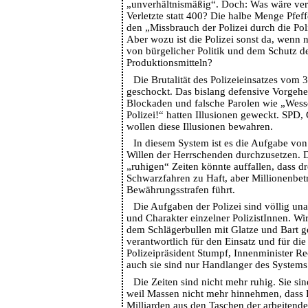
„unverhältnismäßig“. Doch: Was wäre ve
Verletzte statt 400? Die halbe Menge Pfef
den „Missbrauch der Polizei durch die Pol
Aber wozu ist die Polizei sonst da, wenn
von bürgelicher Politik und dem Schutz d
Produktionsmitteln?
Die Brutalität des Polizeieinsatzes vom 
geschockt. Das bislang defensive Vorgeh
Blockaden und falsche Parolen wie „Wess
Polizei!“ hatten Illusionen geweckt. SPD
wollen diese Illusionen bewahren.
In diesem System ist es die Aufgabe von 
Willen der Herrschenden durchzusetzen. D
„ruhigen“ Zeiten könnte auffallen, dass d
Schwarzfahren zu Haft, aber Millionenbetr
Bewährungsstrafen führt.
Die Aufgaben der Polizei sind völlig un
und Charakter einzelner PolizistInnen. Wi
dem Schlägerbullen mit Glatze und Bart 
verantwortlich für den Einsatz und für die 
Polizeipräsident Stumpf, Innenminister 
auch sie sind nur Handlanger des Systems
Die Zeiten sind nicht mehr ruhig. Sie si
weil Massen nicht mehr hinnehmen, dass P
Milliarden aus den Taschen der arbeitend