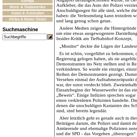
Europa
Aufkleber, die das Auto der Polizei verzier
Nord- & Südamerika
Anschuldigungen für alle sind, welche die
Asien & Australien
haben: die Verleumdung kann trotzdem wi
Afrika & Naher Osten
und lang genug schon getan.
Andere Medien zeigen die Hintergründe
Suchmaschine
um eine etwas ausgewogenere Darstellung
Insider-Kritik am Tiefbahnhof-Konzept,
„Monitor“ deckte die Lügen der Landesr
Es ist schön, vorgeführt zu bekommen, d
Regierung gelogen haben, als sie angebli
Demonstranten ins Netz stellten und in R
verkündeten. So wurde ein einziger, einze
Reihen der Demonstranten gezeigt. Dumm 
Versehen einmal der Aufnahmezeitpunkt d
war, der sonst verdeckt blieb. Zweieinhal
Einsatzbeginn der Wasserwerfer ist das ein
„Beweis“. Einige Indizien sprechen sogar 
einen verkleideten Polizisten handelte. Die
denen die unschuldigen Kastanien des Sch
sind, sind bereits legendär.
Aber letztlich geht es gerade auch in d
Beiträgen darum, die Polizei und damit de
Amtierende und ehemalige Polizisten nen
und die SPD - das Vorgehen „überzogen“