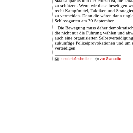
Staatsapparats und der Polizei ist, die Dik
zu schützen. Wenn wir diese beseitigen wo
recht Kampfmittel, Taktiken und Strategi
zu vermeiden. Denn die wären dann ungle
Schlossgarten am 30 September.
Die Bewegung muss daher demokratische
die nicht nur die Führung wählen und abw
auch eine organisierten Selbstverteidigun
zukünftige Polizeiprovokationen und um 
verteidigen.
Leserbrief schreiben
zur Startseite