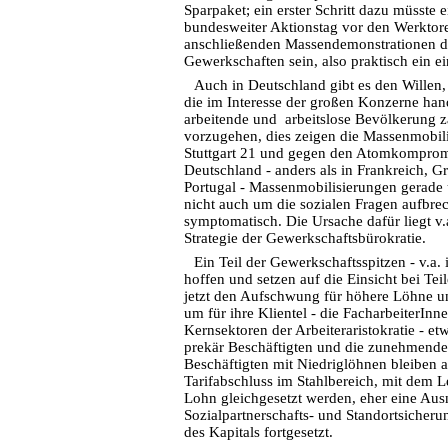
Sparpaket; ein erster Schritt dazu müsste
bundesweiter Aktionstag vor den Werktor
anschließenden Massendemonstrationen du
Gewerkschaften sein, also praktisch ein ei
Auch in Deutschland gibt es den Willen,
die im Interesse der großen Konzerne hand
arbeitende und arbeitslose Bevölkerung z
vorzugehen, dies zeigen die Massenmobil
Stuttgart 21 und gegen den Atomkompromi
Deutschland - anders als in Frankreich, G
Portugal - Massenmobilisierungen gerade
nicht auch um die sozialen Fragen aufbrec
symptomatisch. Die Ursache dafür liegt v.a
Strategie der Gewerkschaftsbürokratie.
Ein Teil der Gewerkschaftsspitzen - v.a. 
hoffen und setzen auf die Einsicht bei Te
jetzt den Aufschwung für höhere Löhne u
um für ihre Klientel - die FacharbeiterInne
Kernsektoren der Arbeiteraristokratie - e
prekär Beschäftigten und die zunehmende
Beschäftigten mit Niedriglöhnen bleiben a
Tarifabschluss im Stahlbereich, mit dem L
Lohn gleichgesetzt werden, eher eine Au
Sozialpartnerschafts- und Standortsicheru
des Kapitals fortgesetzt.