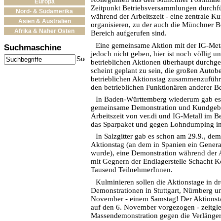
Europa
Zeitpunkt Betriebsversammlungen durchfü
Nord- & Südamerika
während der Arbeitszeit - eine zentrale 
Asien & Australien
organisieren, zu der auch die Münchner Be
Afrika & Naher Osten
Bereich aufgerufen sind.
Eine gemeinsame Aktion mit der IG-Meta
Suchmaschine
jedoch nicht geben, hier ist noch völlig u
betrieblichen Aktionen überhaupt durchge
scheint geplant zu sein, die großen Autob
betrieblichen Aktionstag zusammenzuführe
den betrieblichen Funktionären anderer Be
In Baden-Württemberg wiederum gab es
gemeinsame Demonstration und Kundgeb
Arbeitszeit von ver.di und IG-Metall im B
das Sparpaket und gegen Lohndumping in
In Salzgitter gab es schon am 29.9., de
Aktionstag (an dem in Spanien ein Genera
wurde), eine Demonstration während der 
mit Gegnern der Endlagerstelle Schacht 
Tausend TeilnehmerInnen.
Kulminieren sollen die Aktionstage in dr
Demonstrationen in Stuttgart, Nürnberg 
November - einem Samstag! Der Aktionst
auf den 6. November vorgezogen - zeitgle
Massendemonstration gegen die Verläng