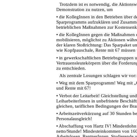
Trotzdem ist es notwendig, die Aktions
Demonstration zu nutzen, um
•
die KollegInnen in den Betrieben über d
Sparprogramms aufzuklären und Zusamm
betrieblichen Maßnahmen zur Kostensenk
•
die KollegInnen gegen die Maßnahmen 
mobilisieren, möglichst zu Aktionen währe
der klaren Stoßrichtung: Das Sparpaket un
wie Kopfpauschale, Rente mit 67 müssen
•
in gewerkschaftlichen Betriebsgruppen 
Vertrauensleutekörpern über die Forderun
zu entschieden.
Als zentrale Losungen schlagen wir vor:
•
Weg mit dem Sparprogramm! Weg mit „
und Rente mit 67!
•
Verbot der Leitarbeit! Gleichstellung un
LeiharbeiterInnen in unbefristete Beschäf
gleichen, tariflichen Bedingungen der Br
•
Arbeitszeitverkürzung auf 30 Stunden b
Personalausgleich!
•
Abschaffung von Hartz IV! Mindestlohn
netto/Stunde! Mindesteinkommen von 160
Arbeitslosen, RentnerInnen, Studierende 