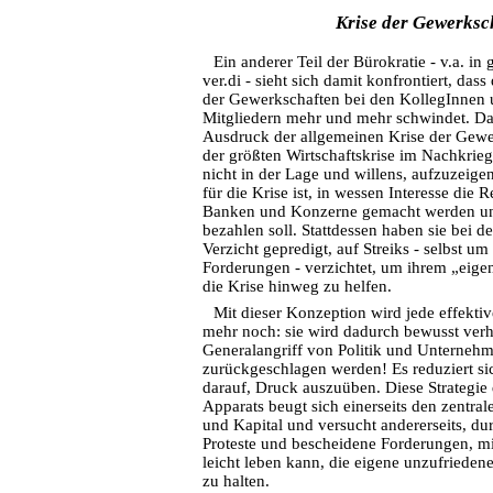
Krise der Gewerksc
Ein anderer Teil der Bürokratie - v.a. in
ver.di - sieht sich damit konfrontiert, das
der Gewerkschaften bei den KollegInnen u
Mitgliedern mehr und mehr schwindet. Da
Ausdruck der allgemeinen Krise der Gew
der größten Wirtschaftskrise im Nachkrie
nicht in der Lage und willens, aufzuzeige
für die Krise ist, in wessen Interesse die 
Banken und Konzerne gemacht werden und
bezahlen soll. Stattdessen haben sie bei
Verzicht gepredigt, auf Streiks - selbst u
Forderungen - verzichtet, um ihrem „eig
die Krise hinweg zu helfen.
Mit dieser Konzeption wird jede effektiv
mehr noch: sie wird dadurch bewusst verh
Generalangriff von Politik und Unternehm
zurückgeschlagen werden! Es reduziert si
darauf, Druck auszuüben. Diese Strategie 
Apparats beugt sich einerseits den zentral
und Kapital und versucht andererseits, d
Proteste und bescheidene Forderungen, mi
leicht leben kann, die eigene unzufriedene
zu halten.