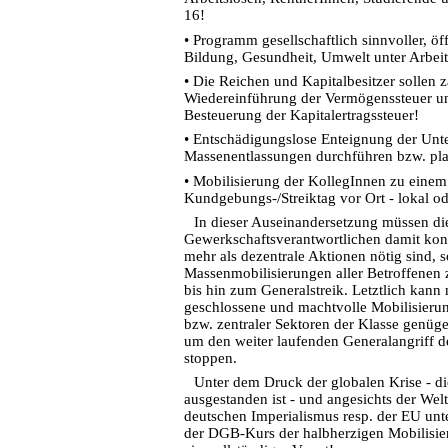
16!
•
Programm gesellschaftlich sinnvoller, öff
Bildung, Gesundheit, Umwelt unter Arbeit
•
Die Reichen und Kapitalbesitzer sollen z
Wiedereinführung der Vermögenssteuer un
Besteuerung der Kapitalertragssteuer!
•
Entschädigungslose Enteignung der Unt
Massenentlassungen durchführen bzw. pl
•
Mobilisierung der KollegInnen zu einem
Kundgebungs-/Streiktag vor Ort - lokal od
In dieser Auseinandersetzung müssen di
Gewerkschaftsverantwortlichen damit konf
mehr als dezentrale Aktionen nötig sind, 
Massenmobilisierungen aller Betroffenen 
bis hin zum Generalstreik. Letztlich kann 
geschlossene und machtvolle Mobilisieru
bzw. zentraler Sektoren der Klasse genüg
um den weiter laufenden Generalangriff d
stoppen.
Unter dem Druck der globalen Krise - di
ausgestanden ist - und angesichts der We
deutschen Imperialismus resp. der EU unte
der DGB-Kurs der halbherzigen Mobilisier