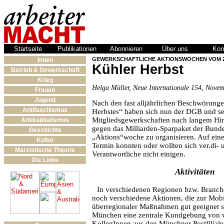
Startseite
Publikationen
Abonnieren
Über uns
Kon
GEWERKSCHAFTLICHE AKTIONSWOCHEN VOM 25.1
Innen
Kühler Herbst
Betrieb & Gewerkschaft
Krieg
Helga Müller, Neue Internationale 154, Nove
Frauen
Jugend
Nach den fast alljährlichen Beschwörunge
Antifaschismus
Herbstes“ haben sich nun der DGB und se
Mitgliedsgewerkschaften nach langem Hin
Antikapitalismus
gegen das Milliarden-Sparpaket der Bunde
Geschichte
„Aktions“woche zu organisieren. Auf ei
Kultur
Termin konnten oder wollten sich ver.di- 
Marxistische Theorie
Verantwortliche nicht einigen.
Die Linke
Aktivitäten
In verschiedenen Regionen bzw. Branche
noch verschiedene Aktionen, die zur Mobi
überregionaler Maßnahmen gut geeignet si
München eine zentrale Kundgebung von ver
KollegInnen aus den Münchner Postfilial