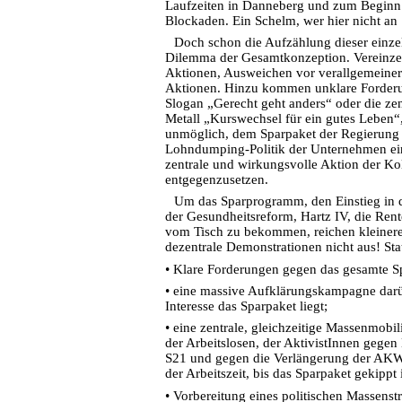
Laufzeiten in Danneberg und zum Beginn 
Blockaden. Ein Schelm, wer hier nicht an
Doch schon die Aufzählung dieser einzel
Dilemma der Gesamtkonzeption. Vereinzelt
Aktionen, Ausweichen vor verallgemeinert
Aktionen. Hinzu kommen unklare Forderu
Slogan „Gerecht geht anders“ oder die z
Metall „Kurswechsel für ein gutes Leben“
unmöglich, dem Sparpaket der Regierung
Lohndumping-Politik der Unternehmen e
zentrale und wirkungsvolle Aktion der Ko
entgegenzusetzen.
Um das Sparprogramm, den Einstieg in 
der Gesundheitsreform, Hartz IV, die Rente
vom Tisch zu bekommen, reichen kleinere
dezentrale Demonstrationen nicht aus! Stat
•
Klare Forderungen gegen das gesamte S
•
eine massive Aufklärungskampagne darü
Interesse das Sparpaket liegt;
•
eine zentrale, gleichzeitige Massenmobili
der Arbeitslosen, der AktivistInnen gege
S21 und gegen die Verlängerung der AKW
der Arbeitszeit, bis das Sparpaket gekippt i
•
Vorbereitung eines politischen Massenst