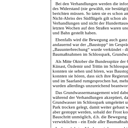
Bei den Verhandlungen werden die info
des Widerstand (nie gewählt, nie bestätigt)
berichten müssen. So taten sie es schon 
Nicht-Abriss des Südflügels gilt schon als
Verhandlungen und nicht der Hunderttaus
letzten Wochen auf den Straßen waren und
und Bahn gestellt haben.
Ebenfalls wird die Bewegung auch ganz 
andauernd war der „Baustopp“ im Gespräc
„Bauunterbrechung“ wurde verkündet - die
Baumaßnahmen im Schlosspark, Grundwa
Als Mitte Oktober die Bundesspitze der
Künast, Özdemir und Trittin im Schlosspa
konnten sie sehen und hören, was Baustop
konnten sie hören, dass sich ihre Regier
und im Saarland rumgesprochen hat, meh
wurden allerdings unzureichend beantwort
Das Grundwassermanagement wird dabe
während der Verhandlungen akzeptiert, da
Grundwasser im Schlosspark umgeleitet u
Park trocken gelegt, damit weiter gebaut
aber gestoppt werden, sobald der Frost ko
Bauschritt unmöglich, d.h. die Bewegung k
verwirklichen - ein Ende aller Baumaßna