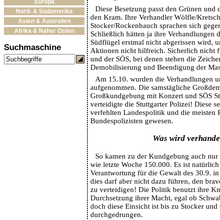
Europa
Diese Besetzung passt den Grünen und d
Nord- & Südamerika
den Kram. Ihre Verhandler Wölfle/Krets
Asien & Australien
Stocker/Rockenbauch sprachen sich gegen
Afrika & Naher Osten
Schließlich hätten ja ihre Verhandlungen d
Südflügel erstmal nicht abgerissen wird, 
Suchmaschine
Aktionen nicht hilfreich. Sicherlich nicht 
und der SÖS, bei denen stehen die Zeiche
Demobilisierung und Beendigung der Mas
Am 15.10. wurden die Verhandlungen un
aufgenommen. Die samstägliche Großdem
Großkundgebung mit Konzert und SÖS Sta
verteidigte die Stuttgarter Polizei! Diese s
verfehlten Landespolitik und die meisten 
Bundespolizisten gewesen.
Was wird verhande
So kamen zu der Kundgebung auch nur 
wie letzte Woche 150.000. Es ist natürlich 
Verantwortung für die Gewalt des 30.9. in 
dies darf aber nicht dazu führen, den bra
zu verteidigen! Die Politik benutzt ihre K
Durchsetzung ihrer Macht, egal ob Schwa
doch diese Einsicht ist bis zu Stocker und
durchgedrungen.