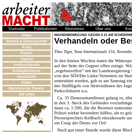
Startseite
Publikationen
Abonnieren
Über uns
Kon
MASSENBEWEGUNG GEGEN S 21 AM SCHEIDEW
Innen
Verhandeln oder Be
Betrieb & Gewerkschaft
Krieg
Theo Tiger, Neue Internationale 154, Novembe
Frauen
Jugend
In den letzten Wochen traten die Widerspr
Antifaschismus
auf der Seite der Gegner offen zutage. W
„ergebnisoffen“ mit der Landesregierung
Antikapitalismus
von den SÖS/Die Linke-Vertretern im Stut
Geschichte
unterstützt werden, gab es am Samstag ei
Kultur
des Südflügels von AktivistInnen der Jug
Marxistische Theorie
Parkschützern u.a.
Die Linke
Ca. 35 DemonstrantInnen gelang es, übe
in den 3. Stock des Gebäudes vorzudring
dann ca. 1.500, die die Besetzer unterstüt
Polizei wirkte besonders hilflos, als es ge
Pressesprechers Keilbach einzukesseln un
ein Coup der Demo vor Ort!
Nach gut einer Stunde wurde diese Bloc