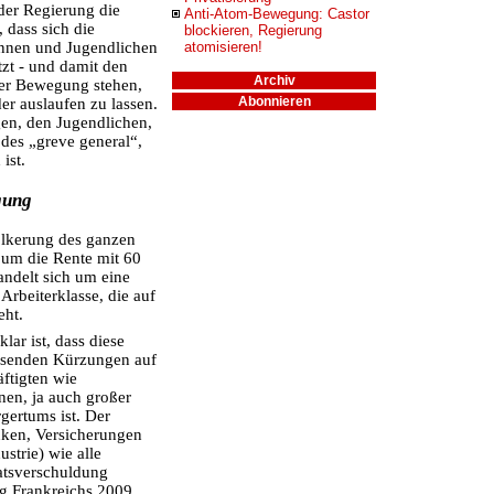
der Regierung die
Anti-Atom-Bewegung: Castor
 dass sich die
blockieren, Regierung
Innen und Jugendlichen
atomisieren!
tzt - und damit den
Archiv
der Bewegung stehen,
Abonnieren
er auslaufen zu lassen.
en, den Jugendlichen,
des „greve general“,
ist.
gung
völkerung des ganzen
 um die Rente mit 60
andelt sich um eine
Arbeiterklasse, die auf
eht.
ar ist, dass diese
ssenden Kürzungen auf
ftigten wie
nen, ja auch großer
gertums ist. Der
anken, Versicherungen
strie) wie alle
aatsverschuldung
ng Frankreichs 2009