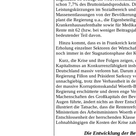
schon 7,7% des Bruttoinlandsprodukts. Di
Leistungskürzungen im Sozialbereich und
Massenentlassungen von der Bevölkerung
plant die Regierung u.a., die Eigenbeteili
Krankenhausaufenthalte sowie für Medik
Rente mit 62 (bzw. bei weniger Beitragsjah
bedeutender Teil davon.
Hinzu kommt, dass es in Frankreich kein
Erholung einzelner Sektoren der Wirtschaf
noch immer in der Stagnationsphase der K
Kurz, die Krise und ihre Folgen zeigen, 
Kapitalismus an Konkurrenzfähigkeit ins
Deutschland massiv verloren hat. Darum z
Regierung Fillon und Präsident Sarkozy v
unnachgiebig, trotz ihre Verhasstheit in 
der massive Korruptionsskandal Woerth-Be
Regierung erschütterte und deren enge Ve
Machenschaften des Großkapitals der Bev
Augen führte, ändert nichts an ihrer Entsc
illustriert die Tatsache, dass die Rentenr
Ministerium des Arbeitsministers Woerth e
Entschlossenheit der herrschenden Klasse 
Lohnabhängigen die Kosten der Krise zahl
Die Entwicklung der B