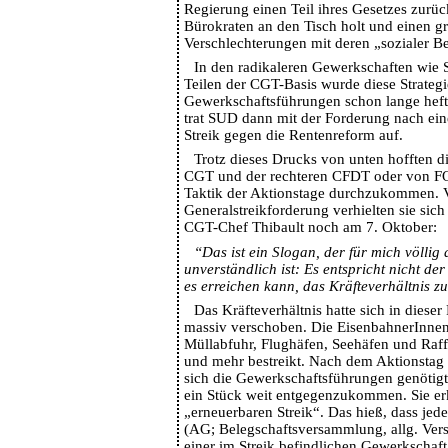
Regierung einen Teil ihres Gesetzes zurü
Bürokraten an den Tisch holt und einen gr
Verschlechterungen mit deren „sozialer Be
In den radikaleren Gewerkschaften wie
Teilen der CGT-Basis wurde diese Strategi
Gewerkschaftsführungen schon lange heftig
trat SUD dann mit der Forderung nach ei
Streik gegen die Rentenreform auf.
Trotz dieses Drucks von unten hofften d
CGT und der rechteren CFDT oder von FO,
Taktik der Aktionstage durchzukommen. V
Generalstreikforderung verhielten sie sich
CGT-Chef Thibault noch am 7. Oktober:
“Das ist ein Slogan, der für mich völlig 
unverständlich ist: Es entspricht nicht de
es erreichen kann, das Kräfteverhältnis z
Das Kräfteverhältnis hatte sich in diese
massiv verschoben. Die EisenbahnerInnen,
Müllabfuhr, Flughäfen, Seehäfen und Raf
und mehr bestreikt. Nach dem Aktionsta
sich die Gewerkschaftsführungen genötig
ein Stück weit entgegenzukommen. Sie erk
„erneuerbaren Streik“. Das hieß, dass jed
(AG; Belegschaftsversammlung, allg. Ve
einer im Streik befindlichen Gewerkschaft 