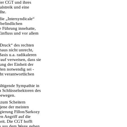
der CGT und ihres
alstreik und eine
lte.
ie „Intersyndicale“
befindlichen
e Führung innehatte,
influss und vor allem
Druck“ des rechten
haus nicht unrecht,
asis u.a. radikaleren
auf verweisen, dass sie
ung der Einheit der
en notwendig sei -
ht verantwortlichen
ältigende Sympathie in
 Schlüsselsektoren des
bewegen.
 zum Scheitern
 jene der meisten
ierung Fillon/Sarkozy
en Angriff auf die
eit. Die CGT hofft
ion aus dem Wege gehen