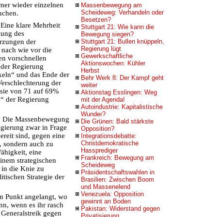
mmer wieder einzelnen
Massenbewegung am
Scheideweg: Verhandeln oder
uchen.
Besetzen?
 Eine klare Mehrheit
Stuttgart 21: Wie kann die
hung des
Bewegung siegen?
ürzungen der
Stuttgart 21: Bullen knüppeln,
Regierung lügt
t nach wie vor die
Gewerkschaftliche
en vorschnellen
Aktionswochen: Kühler
 der Regierung
Herbst
keln“ und das Ende der
Behr Werk 8: Der Kampf geht
erschlechterung der
weiter
 sie von 71 auf 69%
Aktionstag Esslingen: Weg
is“ der Regierung
mit der Agenda!
Autoindustrie: Kapitalistische
Wunder?
m: Die Massenbewegung
Die Grünen: Bald stärkste
egierung zwar in Frage
Opposition?
bereit sind, gegen eine
Integrationsdebatte:
Christdemokratische
, sondern auch zu
Hassprediger
ähigkeit, eine
Frankreich: Bewegung am
einem strategischen
Scheideweg
 in die Knie zu
Präsidentschaftswahlen in
itischen Strategie der
Brasilien: Zwischen Boom
und Massenelend
Venezuela: Opposition
en Punkt angelangt, wo
gewinnt an Boden
nn, wenn es ihr rasch
Pakistan: Widerstand gegen
n Generalstreik gegen
Privatisierung