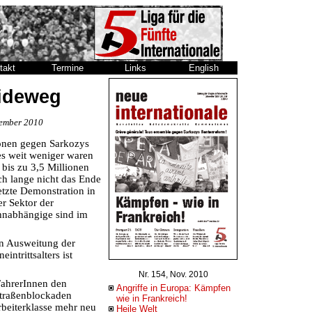
takt
Termine
Links
English
ideweg
vember 2010
onen gegen Sarkozys
es weit weniger waren
 bis zu 3,5 Millionen
ch lange nicht das Ende
etzte Demonstration in
er Sektor der
ohnabhängige sind im
en Ausweitung der
ntrittsalters ist
Nr. 154, Nov. 2010
FahrerInnen den
Angriffe in Europa: Kämpfen
Straßenblockaden
wie in Frankreich!
Arbeiterklasse mehr neu
Heile Welt