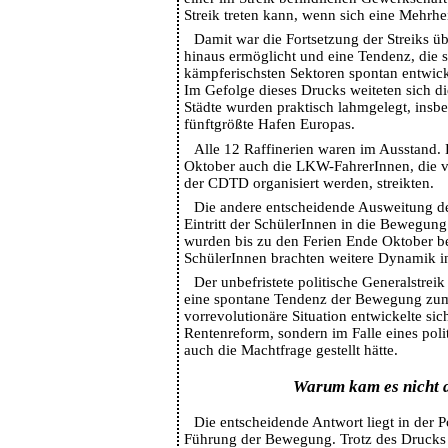
Streik treten kann, wenn sich eine Mehrhei
Damit war die Fortsetzung der Streiks üb
hinaus ermöglicht und eine Tendenz, die s
kämpferischsten Sektoren spontan entwickel
Im Gefolge dieses Drucks weiteten sich di
Städte wurden praktisch lahmgelegt, insbe
fünftgrößte Hafen Europas.
Alle 12 Raffinerien waren im Ausstand.
Oktober auch die LKW-FahrerInnen, die v
der CDTD organisiert werden, streikten.
Die andere entscheidende Ausweitung d
Eintritt der SchülerInnen in die Bewegun
wurden bis zu den Ferien Ende Oktober b
SchülerInnen brachten weitere Dynamik 
Der unbefristete politische Generalstreik
eine spontane Tendenz der Bewegung zum 
vorrevolutionäre Situation entwickelte sich
Rentenreform, sondern im Falle eines poli
auch die Machtfrage gestellt hätte.
Warum kam es nicht 
Die entscheidende Antwort liegt in der Po
Führung der Bewegung. Trotz des Drucks 