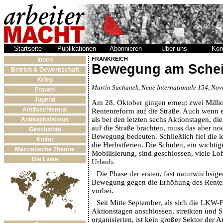
Startseite
Publikationen
Abonnieren
Über uns
Kon
FRANKREICH
Innen
Bewegung am Sche
Betrieb & Gewerkschaft
Krieg
Martin Suchanek, Neue Internationale 154, No
Frauen
Jugend
Am 28. Oktober gingen erneut zwei Milli
Antifaschismus
Rentenreform auf die Straße. Auch wenn 
als bei den letzten sechs Aktionstagen, die
Antikapitalismus
auf die Straße brachten, muss das aber no
Geschichte
Bewegung bedeuten. Schließlich fiel die l
Kultur
die Herbstferien. Die Schulen, ein wichtig
Marxistische Theorie
Mobilisierung, sind geschlossen, viele L
Die Linke
Urlaub.
Die Phase der ersten, fast naturwüchsig
Bewegung gegen die Erhöhung des Rentenei
vorbei.
Seit Mitte September, als sich die LKW-
Aktionstagen anschlossen, streikten und 
organisierten, ist kein großer Sektor der 