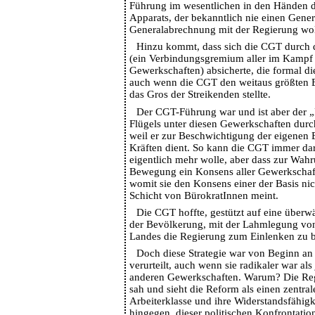
Führung im wesentlichen in den Händen 
Apparats, der bekanntlich nie einen Gener
Generalabrechnung mit der Regierung wol
Hinzu kommt, dass sich die CGT durch d
(ein Verbindungsgremium aller im Kampf 
Gewerkschaften) absicherte, die formal di
auch wenn die CGT den weitaus größten E
das Gros der Streikenden stellte.
Der CGT-Führung war und ist aber der „
Flügels unter diesen Gewerkschaften durc
weil er zur Beschwichtigung der eigenen B
Kräften dient. So kann die CGT immer dar
eigentlich mehr wolle, aber dass zur Wahr
Bewegung ein Konsens aller Gewerkschaft
womit sie den Konsens einer der Basis nic
Schicht von BürokratInnen meint.
Die CGT hoffte, gestützt auf eine überw
der Bevölkerung, mit der Lahmlegung von
Landes die Regierung zum Einlenken zu 
Doch diese Strategie war von Beginn an
verurteilt, auch wenn sie radikaler war als
anderen Gewerkschaften. Warum? Die Reg
sah und sieht die Reform als einen zentral
Arbeiterklasse und ihre Widerstandsfähigk
hingegen, dieser politischen Konfrontat