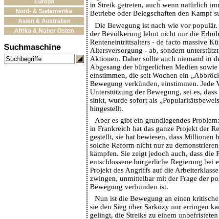
Europa
in Streik getreten, auch wenn natürlich i
Nord- & Südamerika
Betriebe oder Belegschaften den Kampf s
Asien & Australien
Die Bewegung ist nach wie vor populär.
Afrika & Naher Osten
der Bevölkerung lehnt nicht nur die Erhö
Renteneintrittsalters - de facto massive K
Suchmaschine
Altersversorgung - ab, sondern unterstütz
Aktionen. Daher sollte auch niemand in d
Abgesang der bürgerlichen Medien sowie
einstimmen, die seit Wochen ein „Abbröc
Bewegung verkünden, einstimmen. Jede V
Unterstützung der Bewegung, sei es, dass
sinkt, wurde sofort als „Popularitätsbewe
hingestellt.
Aber es gibt ein grundlegendes Proble
in Frankreich hat das ganze Projekt der R
gestellt, sie hat bewiesen, dass Millionen 
solche Reform nicht nur zu demonstrieren
kämpfen. Sie zeigt jedoch auch, dass die F
entschlossene bürgerliche Regierung bei 
Projekt des Angriffs auf die Arbeiterklasse
zwingen, unmittelbar mit der Frage der pol
Bewegung verbunden ist.
Nun ist die Bewegung an einen kritisch
sie den Sieg über Sarkozy nur erringen ka
gelingt, die Streiks zu einem unbefristete