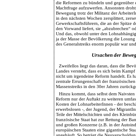
die Reformen zu bündeln und gegenüber 
Machtfrage aufzuwerfen. Ansonsten droht,
Bewegung trotz der Militanz der Arbeiter
in den nächsten Wochen zersplittert, zerse
Gewerkschaftsführern, die an der Spitze 
den Vorwand liefert, sie „abzubrechen“ od
Und das, obwohl unter den Lohnabhängig
ja der Masse der Bevölkerung die Losung 
des Generalstreiks enorm populär war und 
Ursachen der Bewe
Zweifellos liegt das daran, dass die Be
Landes versteht, dass es sich beim Kampf
nicht um irgendeine Reform handelt. Es h
zentrale Errungenschaft der französischen 
Massenstreiks in den 30er Jahren zurückg
Hinzu kommt, dass selbst dem Naivsten kl
Reform nur der Auftakt zu weiteren umfa
Kosten der LohnarbeiterInnen - der beschä
erwerbslosen -, der Jugend, der MigrantIn
Teile der Mittelschichten und des Kleinbür
französische Staat hat zur Rettung der B
und großen Konzerne (z.B. in der Autoindu
europäischen Staaten eine gigantische St
angehäuft. So beträgt die Neuverschuldu