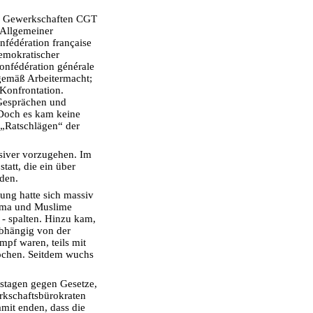
en Gewerkschaften CGT
 Allgemeiner
fédération française
emokratischer
nfédération générale
gemäß Arbeitermacht;
Konfrontation.
 Gesprächen und
Doch es kam keine
 „Ratschlägen“ der
siver vorzugehen. Im
tatt, die ein über
den.
ung hatte sich massiv
oma und Muslime
 - spalten. Hinzu kam,
abhängig von der
pf waren, teils mit
ochen. Seitdem wuchs
nstagen gegen Gesetze,
rkschaftsbürokraten
amit enden, dass die