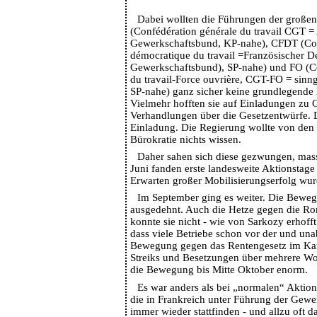
Dabei wollten die Führungen der groß
(Confédération générale du travail CGT =
Gewerkschaftsbund, KP-nahe), CFDT (Con
démocratique du travail =Französischer D
Gewerkschaftsbund), SP-nahe) und FO (Co
du travail-Force ouvrière, CGT-FO = sinn
SP-nahe) ganz sicher keine grundlegende 
Vielmehr hofften sie auf Einladungen zu
Verhandlungen über die Gesetzentwürfe. 
Einladung. Die Regierung wollte von den
Bürokratie nichts wissen.
Daher sahen sich diese gezwungen, mas
Juni fanden erste landesweite Aktionstage s
Erwarten großer Mobilisierungserfolg wur
Im September ging es weiter. Die Beweg
ausgedehnt. Auch die Hetze gegen die R
konnte sie nicht - wie von Sarkozy erhofft
dass viele Betriebe schon vor der und un
Bewegung gegen das Rentengesetz im Kam
Streiks und Besetzungen über mehrere W
die Bewegung bis Mitte Oktober enorm.
Es war anders als bei „normalen“ Aktio
die in Frankreich unter Führung der Gewe
immer wieder stattfinden - und allzu oft d