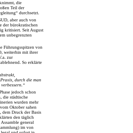
cknimmt, die
oßen Teil der
gleitung“ durchsetzt.
 SUD, aber auch von
e der bürokratischen
 kritisiert. Seit August
nem unbegrenzten
ie Führungsspitzen von
 weiterhin mit ihrer
.a. zur
 ablehnend. So erklärte
abstrakt,
r Praxis, durch die man
u verbessern.“
r Phase jedoch schon
 die städtische
finerien wurden mehr
g vom Oktober sahen
t, dem Druck der Basis
lärten den täglich
e Assamble general
rsammlung) im von
legal und sofort in