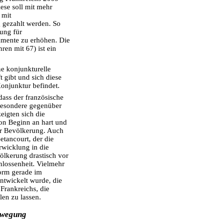
ese soll mit mehr
 mit
 gezahlt werden. So
gung für
amente zu erhöhen. Die
ren mit 67) ist ein
e konjunkturelle
t gibt und sich diese
onjunktur befindet.
dass der französische
besondere gegenüber
eigten sich die
on Beginn an hart und
der Bevölkerung. Auch
tancourt, der die
rwicklung in die
ölkerung drastisch vor
hlossenheit. Vielmehr
eform gerade im
ntwickelt wurde, die
Frankreichs, die
en zu lassen.
ewegung