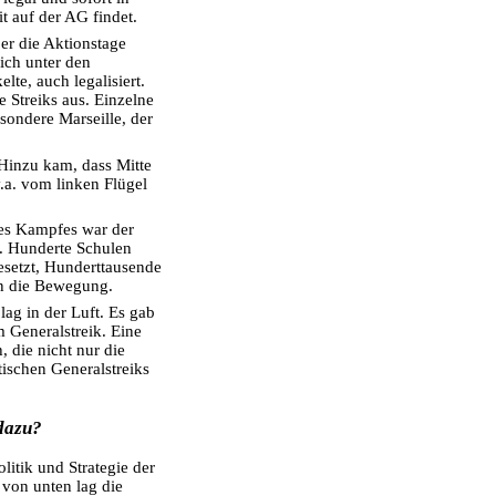
t auf der AG findet.
er die Aktionstage
ich unter den
te, auch legalisiert.
e Streiks aus. Einzelne
sondere Marseille, der
 Hinzu kam, dass Mitte
.a. vom linken Flügel
es Kampfes war der
g. Hunderte Schulen
esetzt, Hunderttausende
in die Bewegung.
 lag in der Luft. Es gab
Generalstreik. Eine
, die nicht nur die
tischen Generalstreiks
dazu?
litik und Strategie der
von unten lag die