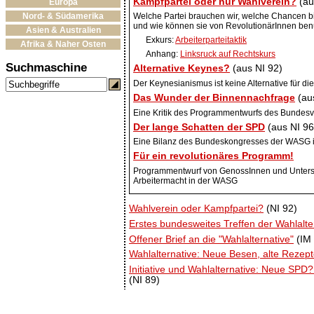
Kampfpartei oder nur Wahlverein?
(au
Europa
Nord- & Südamerika
Welche Partei brauchen wir, welche Chancen bi
und wie können sie von RevolutionärInnen ben
Asien & Australien
Exkurs:
Arbeiterparteitaktik
Afrika & Naher Osten
Anhang:
Linksruck auf Rechtskurs
Suchmaschine
Alternative Keynes?
(aus NI 92)
Der Keynesianismus ist keine Alternative für d
Das Wunder der Binnennachfrage
(au
Eine Kritik des Programmentwurfs des Bundes
Der lange Schatten der SPD
(aus NI 96
Eine Bilanz des Bundeskongresses der WASG
Für ein revolutionäres Programm!
Programmentwurf von GenossInnen und Unters
Arbeitermacht in der WASG
Wahlverein oder Kampfpartei?
(NI 92)
Erstes bundesweites Treffen der Wahlalte
Offener Brief an die "Wahlalternative"
(IM 
Wahlalternative: Neue Besen, alte Rezep
Initiative und Wahlalternative: Neue SPD?
(NI 89)