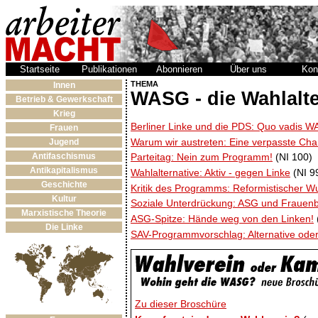
Startseite
Publikationen
Abonnieren
Über uns
Kon
THEMA
Innen
WASG - die Wahlalte
Betrieb & Gewerkschaft
Krieg
Berliner Linke und die PDS: Quo vadis 
Frauen
Warum wir austreten: Eine verpasste Ch
Jugend
Antifaschismus
Parteitag: Nein zum Programm!
(NI 100)
Antikapitalismus
Wahlalternative: Aktiv - gegen Linke
(NI 9
Geschichte
Kritik des Programms: Reformistischer W
Kultur
Soziale Unterdrückung: ASG und Frauenb
Marxistische Theorie
ASG-Spitze: Hände weg von den Linken!
Die Linke
SAV-Programmvorschlag: Alternative oder
Zu dieser Broschüre