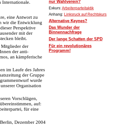
nur Wahlverein?
n Internationale.
Exkurs:
Arbeiterparteitaktik
Anhang:
Linksruck auf Rechtskurs
re, eine Antwort zu
Alternative Keynes?
n wir die Entwicklung
Das Wunder der
dieser Perspektive
Binnennachfrage
tausender mit der
tecken bleibt.
Der lange Schatten der SPD
Für ein revolutionäres
Mitglieder der
Programm!
Innen der anti-
mos, an kämpferische
enen im Laufe des Jahres
natszeitung der Gruppe
Programmentwurf wurde
unserer Organisation
nseren Vorschlägen,
übereinstimmen, auf:
iterpartei, für eine
!
Berlin, Dezember 2004