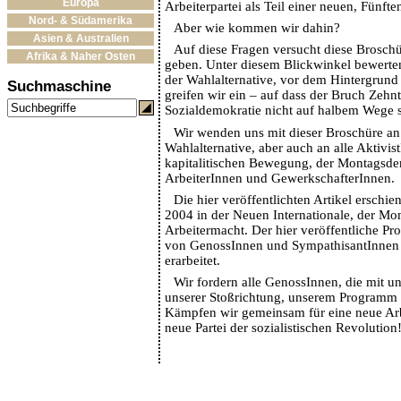
Europa
Arbeiterpartei als Teil einer neuen, Fünfte
Nord- & Südamerika
Aber wie kommen wir dahin?
Asien & Australien
Auf diese Fragen versucht diese Broschü
Afrika & Naher Osten
geben. Unter diesem Blickwinkel bewerte
der Wahlalternative, vor dem Hintergrund 
Suchmaschine
greifen wir ein – auf dass der Bruch Zehn
Sozialdemokratie nicht auf halbem Wege s
Wir wenden uns mit dieser Broschüre an 
Wahlalternative, aber auch an alle Aktivist
kapitalitischen Bewegung, der Montagsde
ArbeiterInnen und GewerkschafterInnen.
Die hier veröffentlichten Artikel erschi
2004 in der Neuen Internationale, der Mo
Arbeitermacht. Der hier veröffentliche 
von GenossInnen und SympathisantInnen 
erarbeitet.
Wir fordern alle GenossInnen, die mit u
unserer Stoßrichtung, unserem Programm 
Kämpfen wir gemeinsam für eine neue Arbe
neue Partei der sozialistischen Revolution