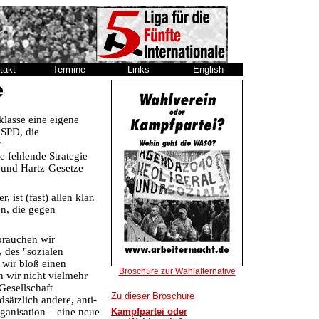
takt
Termine
Links
English
e
klasse eine eigene
 SPD, die
r
e fehlende Strategie
und Hartz-Gesetze
 ist (fast) allen klar.
en, die gegen
brauchen wir
, des "sozialen
 wir bloß einen
Broschüre zur Wahlalternative
n wir nicht vielmehr
Gesellschaft
Zu dieser Broschüre
ätzlich andere, anti-
rganisation – eine neue
Kampfpartei oder