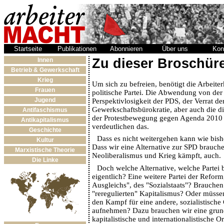
Startseite
Publikationen
Abonnieren
Über uns
Kon
Zu dieser Broschür
Innen
Betrieb & Gewerkschaft
Krieg
Um sich zu befreien, benötigt die Arbeiter
Frauen
politische Partei. Die Abwendung von der
Jugend
Perspektivlosigkeit der PDS, der Verrat de
Gewerkschaftsbürokratie, aber auch die di
Antifaschismus
der Protestbewegung gegen Agenda 2010 
Antikapitalismus
verdeutlichen das.
Geschichte
Dass es nicht weitergehen kann wie bisher,
Kultur
Dass wir eine Alternative zur SPD brauch
Marxistische Theorie
Neoliberalismus und Krieg kämpft, auch.
Die Linke
Doch welche Alternative, welche Partei 
eigentlich? Eine weitere Partei der Reform
Ausgleichs", des "Sozialstaats"? Brauchen
"reregulierten" Kapitalismus? Oder müsse
den Kampf für eine andere, sozialistische 
aufnehmen? Dazu brauchen wir eine grunds
kapitalistische und internationalistische O