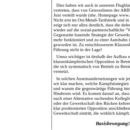
Dies haben wir auch in unserem Flugbla
vertreten, dass von GenossInnen der 
Juni verteilt wurde (she. Homepage www.a
Nicht erst im Ost-Metall-Tarifstreik und in
zeigt sich nur allzu deutlich, dass die defe
wieder auf die sozial-partnerschaftliche "
Gegenseite bauende Strategie der Gewerks
mehr funktioniert und zu einer Autobahn i
geworden ist. Zu entschlossenem Klassenk
Führung nicht in der Lage!
Umso wichtiger ist deshalb der Aufbau e
klassenkämpferischen Opposition in Betr
die sich systematisch von Betrieb zu Betr
vernetzt.
In solchen Auseinandersetzungen wie je
wir klar machen, welche Kampfstrategien h
und warum die gegenwärtige Führung i
Hindernis wird. Es kommt darauf an, dass 
nach einer Alternative suchenden KollegIn
oder der Gewerkschaft den Rücken kehren
klar positionierten Opposition anschließen,
Gewerkschaft eintritt, die wirklich kämpft.
Basisbewegung!