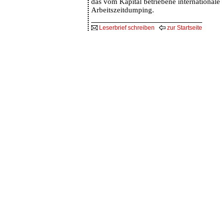
das vom Kapital betriebene international
Arbeitszeitdumping.
Leserbrief schreiben
zur Startseite