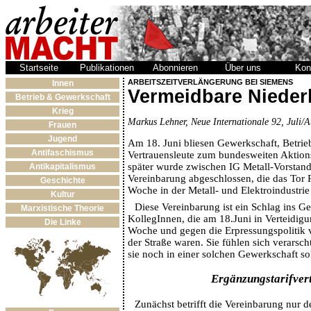
Startseite
Publikationen
Abonnieren
Über uns
Kon
ARBEITSZEITVERLÄNGERUNG BEI SIEMENS
Innen
Vermeidbare Nieder
Betrieb & Gewerkschaft
Krieg
Markus Lehner, Neue Internationale 92, Juli/
Frauen
Jugend
Am 18. Juni bliesen Gewerkschaft, Betrie
Antifaschismus
Vertrauensleute zum bundesweiten Aktion
später wurde zwischen IG Metall-Vorstan
Antikapitalismus
Vereinbarung abgeschlossen, die das Tor
Geschichte
Woche in der Metall- und Elektroindustrie
Kultur
Diese Vereinbarung ist ein Schlag ins Ge
Marxistische Theorie
KollegInnen, die am 18.Juni in Verteidig
Die Linke
Woche und gegen die Erpressungspolitik
der Straße waren. Sie fühlen sich verarsc
sie noch in einer solchen Gewerkschaft so
Ergänzungstarifver
Zunächst betrifft die Vereinbarung nur d