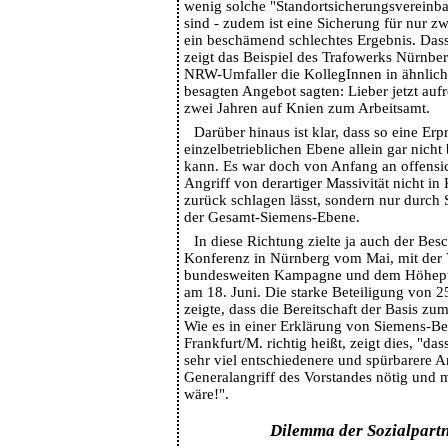
wenig solche "Standortsicherungsvereinbar
sind - zudem ist eine Sicherung für nur zw
ein beschämend schlechtes Ergebnis. Dass
zeigt das Beispiel des Trafowerks Nürnb
NRW-Umfaller die KollegInnen in ähnlic
besagten Angebot sagten: Lieber jetzt aufr
zwei Jahren auf Knien zum Arbeitsamt.
Darüber hinaus ist klar, dass so eine Erp
einzelbetrieblichen Ebene allein gar nich
kann. Es war doch von Anfang an offensich
Angriff von derartiger Massivität nicht i
zurück schlagen lässt, sondern nur durch S
der Gesamt-Siemens-Ebene.
In diese Richtung zielte ja auch der Besc
Konferenz in Nürnberg vom Mai, mit der 
bundesweiten Kampagne und dem Höhepu
am 18. Juni. Die starke Beteiligung von 
zeigte, dass die Bereitschaft der Basis z
Wie es in einer Erklärung von Siemens-Bet
Frankfurt/M. richtig heißt, zeigt dies, "d
sehr viel entschiedenere und spürbarere A
Generalangriff des Vorstandes nötig und
wäre!".
Dilemma der Sozialpartn