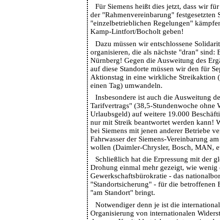
Für Siemens heißt dies jetzt, dass wir f
der "Rahmenvereinbarung" festgesetzten S
"einzelbetrieblichen Regelungen" kämpfen 
Kamp-Lintfort/Bocholt geben!
Dazu müssen wir entschlossene Solidarit
organisieren, die als nächste "dran" sind:
Nürnberg! Gegen die Ausweitung des Ergä
auf diese Standorte müssen wir den für S
Aktionstag in eine wirkliche Streikaktion 
einen Tag) umwandeln.
Insbesondere ist auch die Ausweitung de
Tarifvertrags" (38,5-Stundenwoche ohne 
Urlaubsgeld) auf weitere 19.000 Beschäft
nur mit Streik beantwortet werden kann!
bei Siemens mit jenen anderer Betriebe ver
Fahrwasser der Siemens-Vereinbarung a
wollen (Daimler-Chrysler, Bosch, MAN, et
Schließlich hat die Erpressung mit der g
Drohung einmal mehr gezeigt, wie wenig 
Gewerkschaftsbürokratie - das nationalbo
"Standortsicherung" - für die betroffenen 
"am Standort" bringt.
Notwendiger denn je ist die internationa
Organisierung von internationalen Wider