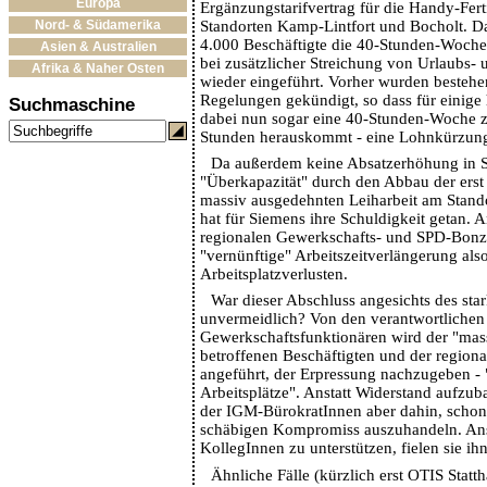
Europa
Ergänzungstarifvertrag für die Handy-Fer
Standorten Kamp-Lintfort und Bocholt. Da
Nord- & Südamerika
4.000 Beschäftigte die 40-Stunden-Woch
Asien & Australien
bei zusätzlicher Streichung von Urlaubs-
Afrika & Naher Osten
wieder eingeführt. Vorher wurden besteh
Regelungen gekündigt, so dass für einige 
Suchmaschine
dabei nun sogar eine 40-Stunden-Woche 
Stunden herauskommt - eine Lohnkürzun
Da außerdem keine Absatzerhöhung in Sic
"Überkapazität" durch den Abbau der erst
massiv ausgedehnten Leiharbeit am Stand
hat für Siemens ihre Schuldigkeit getan. A
regionalen Gewerkschafts- und SPD-Bonze
"vernünftige" Arbeitszeitverlängerung als
Arbeitsplatzverlusten.
War dieser Abschluss angesichts des sta
unvermeidlich? Von den verantwortlichen
Gewerkschaftsfunktionären wird der "mass
betroffenen Beschäftigten und der region
angeführt, der Erpressung nachzugeben - 
Arbeitsplätze". Anstatt Widerstand aufzuba
der IGM-BürokratInnen aber dahin, schon 
schäbigen Kompromiss auszuhandeln. Ans
KollegInnen zu unterstützen, fielen sie i
Ähnliche Fälle (kürzlich erst OTIS Statt