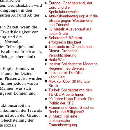
alistischen
Europa: Griechenland, der
ten. Grundsätzlich wird
Euro und die
edingungen in den
Spekulationswelle
nhaften Auf und Ab der
Anti-Krisenbewegung: Auf die
Straße gegen Westerwelle
und Friends!
s in Zeiten, wenn die
IG Metall: Ausverkauf auf
e Erwerbslosigkeit von
neuer Stufe
nug sind die
Schorndorf: Werktor
t, „Normal-
erfolgreich blockiert
re Teilzeitjobs und
Tarifrunde im Öffentlichen
Dienst: Drohende
 ist aber natürlich auch,
Verschlichterung
flich gesichert sind)
Heile Welt
Institut Solidarische Moderne:
im Kapitalismus von
Regieren neu denken
Linkspartei: Die AKL
 Frauen im letzten
kapituliert
en. Phasenweise wurden
Mexiko: Über 30 Monate
. Immer jedoch waren
Streik
e Männer, was sich
Türkei: Solidarität mit den
ringeren Löhnen und
TEKEL-ArbeiterInnen
90 Jahre Kapp-Putsch: Die
Politik der KPD
uktionsarbeit im
Frauen und Krise: Gleiches
Einkommen der Frau als
Recht und Billiglohn?
s ist auch der Grund,
8. März: Für eine
 Gleichstellung der
proletarische
ie soziale
Frauenbewegung
.