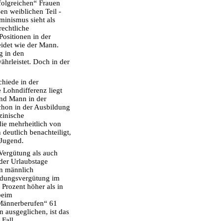
rfolgreichen“ Frauen
sen weiblichen Teil -
inismus sieht als
rechtliche
Positionen in der
leidet wie der Mann.
ng in den
hrleistet. Doch in der
hiede in der
Lohndifferenz liegt
und Mann in der
schon in der Ausbildung
zinische
die mehrheitlich von
deutlich benachteiligt,
-Jugend.
Vergütung als auch
der Urlaubstage
in männlich
ildungsvergütung im
 Prozent höher als in
beim
„Männerberufen“ 61
 ausgeglichen, ist das
Fall.