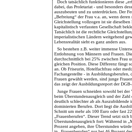
Doch tatsächlich funktionieren diese „e
dabei, das Proletariat - und besonders des
auszubeuten und zu unterdrücken. Der Fem
„Befreiung“ der Frau v.a. an, wenn deren 
Gleichstellung vollzogen ist sie dieselben 
kapitalistisch verfassten Gesellschaft bek
Tatsächlich ist die rechtliche Gleichstellu
imperialistischen Ländern weitgehend gewä
Lebensrealität sieht es ganz anders aus.
So bestehen z.B. weiter immense Untersc
Entlohnung von Männern und Frauen. Die 
durchschnittlich bei 25% zwischen Frau 
gleichen Position. Diese Differenz fängt 
an. Ob Friseurin, Hotelfachfrau oder medi
Fachangestellte - in Ausbildungsberufen, 
Frauen gewählt werden, sind junge Frauen 
das zeigt der Ausbildungsreport der DGB
Junge Frauen schneiden sowohl bei der 
beim Überstundenausgleich und der Zahl 
deutlich schlechter ab als Auszubildende 
dominierten Berufen. Dort liegt die Ausb
Schnitt um mehr als 100 Euro oder fast 22
„Frauenberufen“. Dieser Trend setzt sich 
Überstundenausgleich fort: Während in 
Prozent angeben, ihre Überstunden würden
in „Frauenberufen“ nur bei 46 Prozent der 