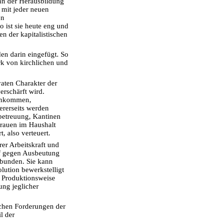
inn der Herausbildung
 mit jeder neuen
on
 ist sie heute eng und
n der kapitalistischen
n darin eingefügt. So
ark von kirchlichen und
vaten Charakter der
erschärft wird.
Einkommen,
ererseits werden
betreuung, Kantinen
 Frauen im Haushalt
t, also verteuert.
rer Arbeitskraft und
pf gegen Ausbeutung
rbunden. Sie kann
olution bewerkstelligt
n Produktionsweise
ung jeglicher
schen Forderungen der
l der