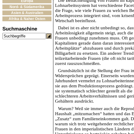
Die Benachteiligung von Frauen im kapit
Europa
Lohnarbeitssystem hat verschiedene Facet
Nord- & Südamerika
die Frage, wie viele Frauen zu welchen B
Asien & Australien
Arbeitsprozess integriert sind, vom krise
Afrika & Naher Osten
Wirtschaft beeinflusst.
Dabei ist es aber nicht unbedingt so, das
Suchmaschine
Arbeitslosigkeit allgemein steigt, auch di
Frauen unbedingt zunehmen muss. Oft ge
Kapitalisten gerade dann daran interessier
Arbeitsplätze“ abzubauen und durch prekä
Billigarbeit zu ersetzen. Ein anderer Trend
teilzeitarbeitende Frauen (die oft nicht tari
zuerst rauszuschmeißen.
Grundsätzlich ist die Stellung der Frau 
Widersprüchen geprägt. Einerseits wurden
Jahrhundert vermehrt zu Lohnarbeiterinn
sie aus dem Produktionsprozess gedrängt
sie systematisch schlechter gestellt als di
schlechteren Arbeitsverhältnissen und ge
Gehältern ausdrückt.
Warum? Weil sie immer auch die Reprod
Haushalt „mitzumachen“ hatten und das 
„Zusatz“ zum Familieneinkommen galt. Da
warum sich trotz weitgehender rechtlicher
Frauen in den imperialistischen Ländern d
Unterdrückung so hartnäckig gehalten hat