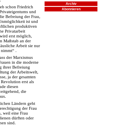
Archiv
ieb schon Friedrich
Abonnieren
 Privateigentums und
die Befreiung der Frau,
Unmöglichkeit ist und
aftlichen produktiven
e Privatarbeit
wird erst möglich,
en Maßstab an der
äusliche Arbeit sie nur
 nimmt“ .
dass der Marxismus
 Frauen in die moderne
 ihrer Befreiung
tung der Arbeitswelt,
sse, ja der gesamten
Revolution erst als
ade diesen
eitgehend, die
aus.
lichen Ländern geht
erechtigung der Frau
, weil eine Frau
dienen dürften oder
en sind.