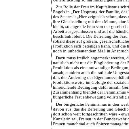
Zur Rolle der Frau im Kapitalismus schr
Engels in „Der Ursprung der Familie, des
des Staates“: „Hier zeigt sich schon, dass 
ihre Gleichstellung mit dem Manne, eine 
bleibt, solange die Frau von der gesellsch
Arbeit ausgeschlossen und auf die häuslich
beschränkt bleibt. Die Befreiung der Frau 
sobald diese auf großem, gesellschaftlich
Produktion sich beteiligen kann, und die h
noch in unbedeutendem Maß in Anspruch
Dazu muss freilich angemerkt werden, 
natürlich nicht nur die Eingliederung der
Produktion als eine notwendige Bedingung
ansah, sondern auch die radikale Umgestal
d.h. der Änderung der Eigentumsverhältni
Produktionsweise im Gefolge der sozialen 
hinreichende Bedingung dafür ansah. Ger
Zusammenhang blendet der Feminismus w
bürgerliche Frauenbewegung vollständig 
Der bürgerliche Feminismus in den west
davon aus, das die Befreiung und Gleichb
dort schon weit fortgeschritten wäre - etwa
Kanzlerin sei, Frauen in der Bundeswehr 
Frauen manchmal auch Spitzenmanagerinn