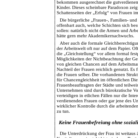
bekommen ausgerechnet die gutverdienen
Kinder. Dieses scheinbare Paradoxon zeigt
Schattenseiten der „Erfolg“ von Frauen im
Die bürgerliche „Frauen-, Familien- und 
offenbart auch, welche Schichten sich bes
sollen: natürlich nicht die Armen und Arbe
hätte gern mehr Akademikernachwuchs.
Aber auch die formale Gleichberechtigung
der Arbeitswelt oft nur auf dem Papier. Of
die „Gleichstellung“ vor allem formal fest
Möglichkeiten der Nichtbeachtung der G
von gleichen Chancen auf dem Arbeitsma
Nachteil der Frauen reichlich genutzt. Es 
die Frauen selber. Die vorhandenen Strukt
für Chancengleichheit im öffentlichen Dien
Frauenbeauftragten der Städte und teilweis
Unternehmen sind durch bürokratische Vo
verteidigen in etlichen Fällen nur die Inte
verdienenden Frauen oder gar jene des U
wirklicher Kontrolle durch die arbeitenden
zu tun.
Keine Frauenbefreiung ohne soziali
Die Unterdrückung der Frau ist weitaus äl