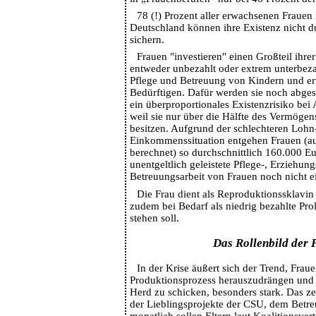
78 (!) Prozent aller erwachsenen Frauen
Deutschland können ihre Existenz nicht d
sichern.
Frauen "investieren" einen Großteil ihrer
entweder unbezahlt oder extrem unterbezah
Pflege und Betreuung von Kindern und e
Bedürftigen. Dafür werden sie noch abgest
ein überproportionales Existenzrisiko bei 
weil sie nur über die Hälfte des Vermöge
besitzen. Aufgrund der schlechteren Lohn
Einkommenssituation entgehen Frauen (au
berechnet) so durchschnittlich 160.000 Eu
unentgeltlich geleistete Pflege-, Erziehun
Betreuungsarbeit von Frauen noch nicht e
Die Frau dient als Reproduktionssklavin
zudem bei Bedarf als niedrig bezahlte Pro
stehen soll.
Das Rollenbild der 
In der Krise äußert sich der Trend, Frau
Produktionsprozess herauszudrängen und
Herd zu schicken, besonders stark. Das zei
der Lieblingsprojekte der CSU, dem Betr