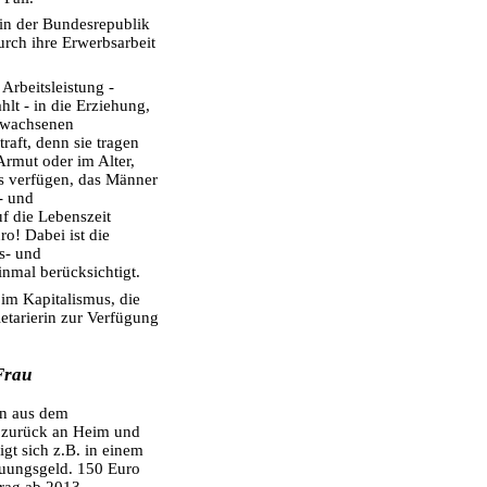
 in der Bundesrepublik
urch ihre Erwerbsarbeit
 Arbeitsleistung -
lt - in die Erziehung,
rwachsenen
raft, denn sie tragen
Armut oder im Alter,
ns verfügen, das Männer
- und
f die Lebenszeit
ro! Dabei ist die
gs- und
inmal berücksichtigt.
 im Kapitalismus, die
letarierin zur Verfügung
Frau
en aus dem
 zurück an Heim und
gt sich z.B. in einem
euungsgeld. 150 Euro