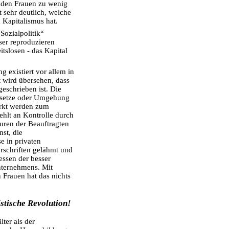
den Frauen zu wenig
 sehr deutlich, welche
 Kapitalismus hat.
Sozialpolitik“
ser reproduzieren
itslosen - das Kapital
 existiert vor allem in
t wird übersehen, dass
geschrieben ist. Die
esetze oder Umgehung
rkt werden zum
fehlt an Kontrolle durch
uren der Beauftragten
st, die
e in privaten
rschriften gelähmt und
ressen der besser
nternehmens. Mit
 Frauen hat das nichts
stische Revolution!
ter als der