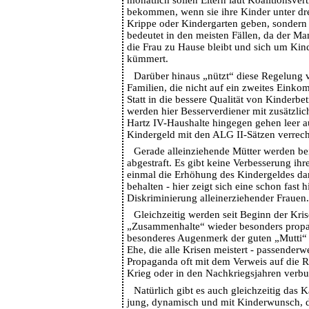
monatlich sollen Eltern laut Koalitionsver
bekommen, wenn sie ihre Kinder unter dre
Krippe oder Kindergarten geben, sondern 
bedeutet in den meisten Fällen, da der Ma
die Frau zu Hause bleibt und sich um Kin
kümmert.
Darüber hinaus „nützt“ diese Regelung v.
Familien, die nicht auf ein zweites Eink
Statt in die bessere Qualität von Kinderbe
werden hier Besserverdiener mit zusätzli
Hartz IV-Haushalte hingegen gehen leer a
Kindergeld mit den ALG II-Sätzen verrech
Gerade alleinziehende Mütter werden bei
abgestraft. Es gibt keine Verbesserung ihr
einmal die Erhöhung des Kindergeldes dar
behalten - hier zeigt sich eine schon fast
Diskriminierung alleinerziehender Frauen.
Gleichzeitig werden seit Beginn der Kris
„Zusammenhalte“ wieder besonders propagi
besonderes Augenmerk der guten „Mutti“ 
Ehe, die alle Krisen meistert - passenderwe
Propaganda oft mit dem Verweis auf die R
Krieg oder in den Nachkriegsjahren verb
Natürlich gibt es auch gleichzeitig das K
jung, dynamisch und mit Kinderwunsch, d