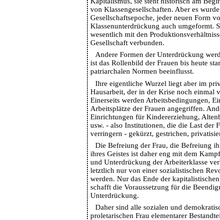
Kapitalismus, sie steht historisch am Beg
von Klassengesellschaften. Aber es wurde
Gesellschaftsepoche, jeder neuen Form v
Klassenunterdrückung auch umgeformt. So
wesentlich mit den Produktionsverhältnisse
Gesellschaft verbunden.
Andere Formen der Unterdrückung werde
ist das Rollenbild der Frauen bis heute st
patriarchalen Normen beeinflusst.
Ihre eigentliche Wurzel liegt aber im pri
Hausarbeit, der in der Krise noch einmal v
Einerseits werden Arbeitsbedingungen, 
Arbeitsplätze der Frauen angegriffen. And
Einrichtungen für Kindererziehung, Alten
usw. - also Institutionen, die die Last der
verringern - gekürzt, gestrichen, privatisier
Die Befreiung der Frau, die Befreiung ih
ihres Geistes ist daher eng mit dem Kam
und Unterdrückung der Arbeiterklasse ve
letztlich nur von einer sozialistischen Rev
werden. Nur das Ende der kapitalistische
schafft die Voraussetzung für die Beendig
Unterdrückung.
Daher sind alle sozialen und demokrati
proletarischen Frau elementarer Bestandtei