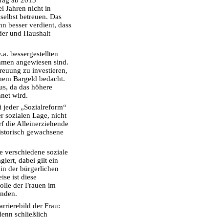
trag ab 2013
i Jahren nicht in
selbst betreuen. Das
nn besser verdient, dass
der und Haushalt
a. bessergestellten
ommen angewiesen sind.
treuung zu investieren,
chem Bargeld bedacht.
us, da das höhere
net wird.
 jeder „Sozialreform“
er sozialen Lage, nicht
f die Alleinerziehende
 historisch gewachsene
e verschiedene soziale
ert, dabei gilt ein
in der bürgerlichen
ise ist diese
olle der Frauen im
unden.
arrierebild der Frau:
enn schließlich