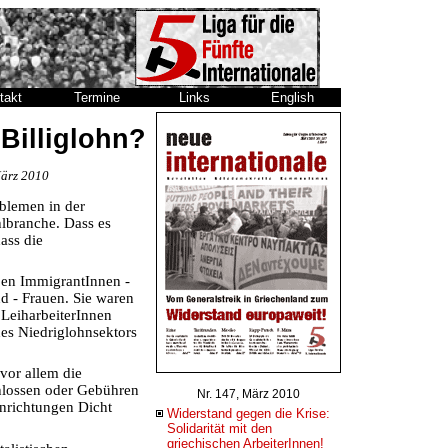
takt
Termine
Links
English
Billiglohn?
März 2010
blemen in der
hlbranche. Dass es
ass die
ben ImmigrantInnen -
nd - Frauen. Sie waren
r LeiharbeiterInnen
des Niedriglohnsektors
vor allem die
hlossen oder Gebühren
Nr. 147, März 2010
nrichtungen Dicht
Widerstand gegen die Krise:
Solidarität mit den
griechischen ArbeiterInnen!