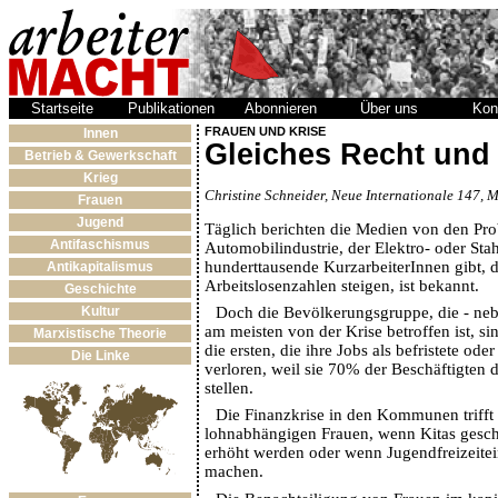
Startseite
Publikationen
Abonnieren
Über uns
Kon
FRAUEN UND KRISE
Innen
Gleiches Recht und 
Betrieb & Gewerkschaft
Krieg
Christine Schneider, Neue Internationale 147, 
Frauen
Jugend
Täglich berichten die Medien von den Pro
Antifaschismus
Automobilindustrie, der Elektro- oder Sta
hunderttausende KurzarbeiterInnen gibt, d
Antikapitalismus
Arbeitslosenzahlen steigen, ist bekannt.
Geschichte
Doch die Bevölkerungsgruppe, die - ne
Kultur
am meisten von der Krise betroffen ist, si
Marxistische Theorie
die ersten, die ihre Jobs als befristete ode
Die Linke
verloren, weil sie 70% der Beschäftigten 
stellen.
Die Finanzkrise in den Kommunen trifft 
lohnabhängigen Frauen, wenn Kitas gesc
erhöht werden oder wenn Jugendfreizeitei
machen.