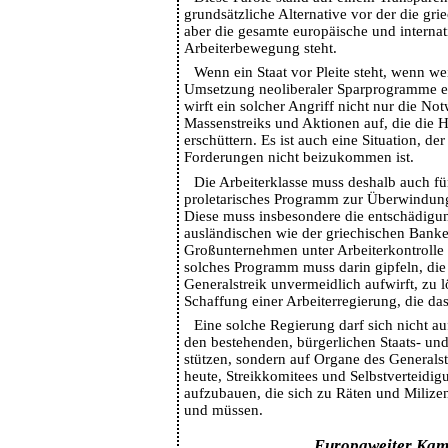
grundsätzliche Alternative vor der die gr
aber die gesamte europäische und internat
Arbeiterbewegung steht.
Wenn ein Staat vor Pleite steht, wenn we
Umsetzung neoliberaler Sparprogramme er
wirft ein solcher Angriff nicht nur die No
Massenstreiks und Aktionen auf, die die H
erschüttern. Es ist auch eine Situation, de
Forderungen nicht beizukommen ist.
Die Arbeiterklasse muss deshalb auch für
proletarisches Programm zur Überwindun
Diese muss insbesondere die entschädigu
ausländischen wie der griechischen Bank
Großunternehmen unter Arbeiterkontrolle 
solches Programm muss darin gipfeln, die
Generalstreik unvermeidlich aufwirft, zu l
Schaffung einer Arbeiterregierung, die das
Eine solche Regierung darf sich nicht a
den bestehenden, bürgerlichen Staats- un
stützen, sondern auf Organe des Generalstr
heute, Streikkomitees und Selbstverteidi
aufzubauen, die sich zu Räten und Miliz
und müssen.
Europaweiter Kam