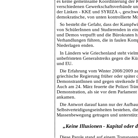
es keine gemeinsame Koordinierung der 
verschiedenen Gewerkschaftsverbände und
der Linken - KKE und SYRIZA -, geschw
demokratische, von unten kontrollierte Mo
So besteht die Gefahr, dass der Kampfwil
von SchülerInnen und Studierenden in ein
und Demos verpufft und die Bürokraten h
Verhandlungen führen, die in faulen Kom
Niederlagen enden.
In Ländern wie Griechenland steht vielm
unbefristeten Generalstreiks gegen die 
und EU.
Die Erfahrung vom Winter 2008/2009 zei
griechische Regierung früher oder später d
DemonstrantInnen und gegen streikende Be
Auch am 24. März feuerte die Polizei Trä
Demonstration, als sie vor dem Parlamen
ankamen.
Die Antwort darauf kann nur der Aufba
Selbstverteidigungseinheiten bestehen, di
Massenbewegung getragen und unterstütz
„Keine Illusionen - Kapital oder 
Diese Parole stand auf einem Transparen