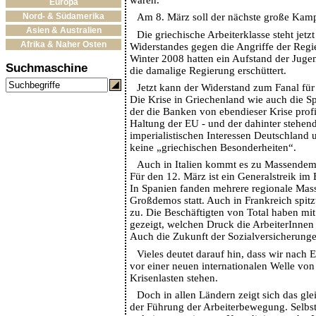
Europa
Nord- & Südamerika
Am 8. März soll der nächste große Kamp
Asien & Australien
Die griechische Arbeiterklasse steht jet
Afrika & Naher Osten
Widerstandes gegen die Angriffe der Reg
Winter 2008 hatten ein Aufstand der Juge
Suchmaschine
die damalige Regierung erschüttert.
Jetzt kann der Widerstand zum Fanal fü
Die Krise in Griechenland wie auch die Sp
der die Banken von ebendieser Krise profi
Haltung der EU - und der dahinter stehe
imperialistischen Interessen Deutschland 
keine „griechischen Besonderheiten“.
Auch in Italien kommt es zu Massendem
Für den 12. März ist ein Generalstreik im 
In Spanien fanden mehrere regionale Mas
Großdemos statt. Auch in Frankreich spitz
zu. Die Beschäftigten von Total haben mi
gezeigt, welchen Druck die ArbeiterInne
Auch die Zukunft der Sozialversicherungen
Vieles deutet darauf hin, dass wir nac
vor einer neuen internationalen Welle vo
Krisenlasten stehen.
Doch in allen Ländern zeigt sich das gle
der Führung der Arbeiterbewegung. Selbst