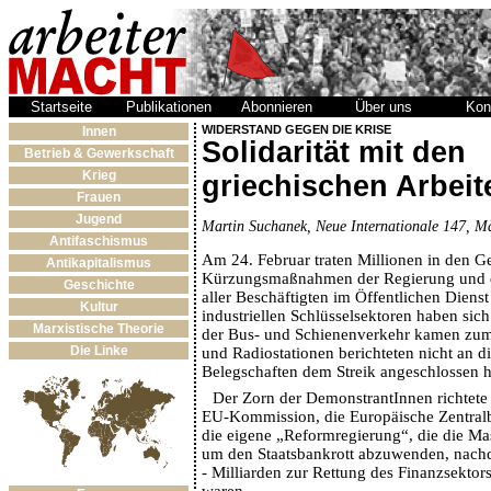
Startseite
Publikationen
Abonnieren
Über uns
Kon
WIDERSTAND GEGEN DIE KRISE
Innen
Solidarität mit den
Betrieb & Gewerkschaft
Krieg
griechischen Arbeit
Frauen
Jugend
Martin Suchanek, Neue Internationale 147, M
Antifaschismus
Am 24. Februar traten Millionen in den Ge
Antikapitalismus
Kürzungsmaßnahmen der Regierung und
Geschichte
aller Beschäftigten im Öffentlichen Dienst
Kultur
industriellen Schlüsselsektoren haben sich 
Marxistische Theorie
der Bus- und Schienenverkehr kamen zum 
Die Linke
und Radiostationen berichteten nicht an d
Belegschaften dem Streik angeschlossen h
Der Zorn der DemonstrantInnen richtete 
EU-Kommission, die Europäische Zentral
die eigene „Reformregierung“, die die Mas
um den Staatsbankrott abzuwenden, nachd
- Milliarden zur Rettung des Finanzsektor
waren.