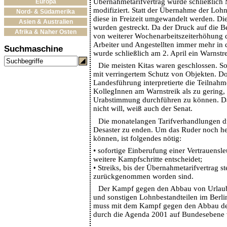
Übernahmetarifvertrag wurde schließlich 
Europa
modifiziert. Statt der Übernahme der Loh
Nord- & Südamerika
diese in Freizeit umgewandelt werden. D
Asien & Australien
wurden gestreckt. Da der Druck auf die 
Afrika & Naher Osten
von weiterer Wochenarbeitszeiterhöhung d
Arbeiter und Angestellten immer mehr in d
Suchmaschine
wurde schließlich am 2. April ein Warnstr
Die meisten Kitas waren geschlossen. So
mit verringertem Schutz von Objekten. Do
Landesführung interpretierte die Teilnah
KollegInnen am Warnstreik als zu gering,
Urabstimmung durchführen zu können. Das
nicht will, weiß auch der Senat.
Die monatelangen Tarifverhandlungen d
Desaster zu enden. Um das Ruder noch h
können, ist folgendes nötig:
•
sofortige Einberufung einer Vertrauensl
weitere Kampfschritte entscheidet;
•
Streiks, bis der Übernahmetarifvertrag st
zurückgenommen worden sind.
Der Kampf gegen den Abbau von Urlaub
und sonstigen Lohnbestandteilen im Berlin
muss mit dem Kampf gegen den Abbau der
durch die Agenda 2001 auf Bundesebene