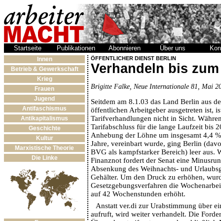
Startseite
Publikationen
Abonnieren
Über uns
Kon
ÖFFENTLICHER DIENST BERLIN
Innen
Verhandeln bis zum
Betrieb & Gewerkschaft
Krieg
Brigitte Falke, Neue Internationale 81, Mai 2
Frauen
Jugend
Seitdem am 8.1.03 das Land Berlin aus de
Antifaschismus
öffentlichen Arbeitgeber ausgetreten ist, i
Tarifverhandlungen nicht in Sicht. Währe
Antikapitalismus
Tarifabschluss für die lange Laufzeit bis 
Geschichte
Anhebung der Löhne um insgesamt 4,4 %, 
Kultur
Jahre, vereinbart wurde, ging Berlin (d
Marxistische Theorie
BVG als kampfstarker Bereich) leer aus. 
Die Linke
Finanznot fordert der Senat eine Minusru
Absenkung des Weihnachts- und Urlaubsg
Gehälter. Um den Druck zu erhöhen, wurd
Gesetzgebungsverfahren die Wochenarbeit
auf 42 Wochenstunden erhöht.
Anstatt ver.di zur Urabstimmung über ein
aufruft, wird weiter verhandelt. Die Ford