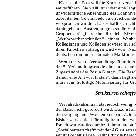
Klar ist, die Post will die Konzernzers
weiterführen. Sie weiß, nur über eine lang
unwiderrufliche Absenkung des Lohnnivea
exorbitanten Gewinnziele zu erreichen, d
versprochen wurden. Das schafft sie nicht 
dahingehende Anstrengungen, so die Einf
Gruppenstufe „0“ reichen ihr nicht. Sie r
„Wettbewerbsnachteilen“ - einem „Wettbew
Kolleginnen und Kollegen sowieso nur schä
ihren Knochen vollzogen wird - von „Nach
deutschen und internationalen Marktführ
Wenn die ver.di-Verhandlungsführerin A
der 5. Verhandlungsrunde ohne auch nur 
Zugeständnis der Post AG sagt: „Die Besc
darauf eine Antwort finden“, dann liegt si
muss sein: Sofortige Mobilisierung für U
Strukturen schaff
Verbalradikalismus nützt jedoch wenig, 
der Basis nicht gefördert wird. Dazu ist an
den vergangenen Wochen kostbare Zeit nut
Bisher war es nicht für nötig befunden wo
Pseudowarnstreiks durchzuführen und auf
„Sozialpartnerschaft“ mit der AG zu setze
wir auf organisierten Kampf für die berech