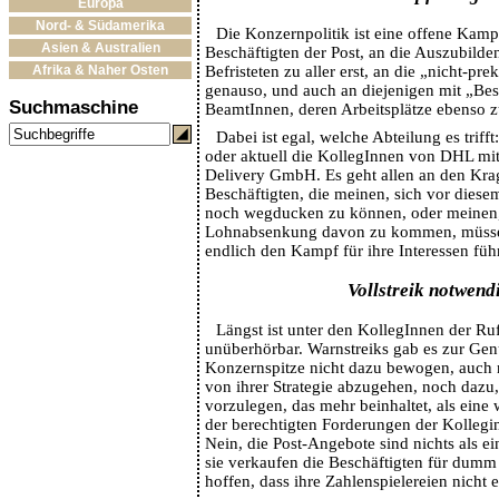
Europa
Nord- & Südamerika
Die Konzernpolitik ist eine offene Kamp
Asien & Australien
Beschäftigten der Post, an die Auszubilde
Afrika & Naher Osten
Befristeten zu aller erst, an die „nicht-pre
genauso, und auch an diejenigen mit „Besi
Suchmaschine
BeamtInnen, deren Arbeitsplätze ebenso zu
Dabei ist egal, welche Abteilung es triff
oder aktuell die KollegInnen von DHL mi
Delivery GmbH. Es geht allen an den Kra
Beschäftigten, die meinen, sich vor diese
noch wegducken zu können, oder meinen,
Lohnabsenkung davon zu kommen, müss
endlich den Kampf für ihre Interessen füh
Vollstreik notwend
Längst ist unter den KollegInnen der Ru
unüberhörbar. Warnstreiks gab es zur Gen
Konzernspitze nicht dazu bewogen, auch n
von ihrer Strategie abzugehen, noch dazu
vorzulegen, das mehr beinhaltet, als eine
der berechtigten Forderungen der Kolleg
Nein, die Post-Angebote sind nichts als ei
sie verkaufen die Beschäftigten für dumm
hoffen, dass ihre Zahlenspielereien nicht 