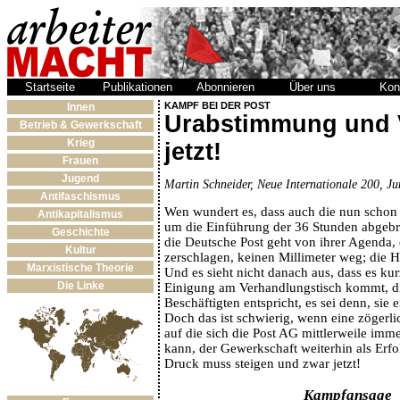
Startseite
Publikationen
Abonnieren
Über uns
Kon
KAMPF BEI DER POST
Innen
Urabstimmung und Vo
Betrieb & Gewerkschaft
Krieg
jetzt!
Frauen
Jugend
Martin Schneider, Neue Internationale 200, Ju
Antifaschismus
Wen wundert es, dass auch die nun schon
Antikapitalismus
um die Einführung der 36 Stunden abgebr
Geschichte
die Deutsche Post geht von ihrer Agenda,
Kultur
zerschlagen, keinen Millimeter weg; die H
Marxistische Theorie
Und es sieht nicht danach aus, dass es kurz
Die Linke
Einigung am Verhandlungstisch kommt, di
Beschäftigten entspricht, es sei denn, sie
Doch das ist schwierig, wenn eine zögerli
auf die sich die Post AG mittlerweile imme
kann, der Gewerkschaft weiterhin als Erfo
Druck muss steigen und zwar jetzt!
Kampfansage