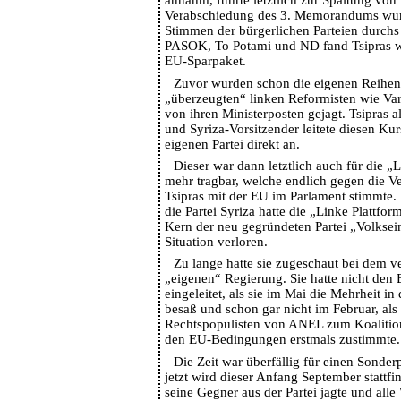
annahm, führte letztlich zur Spaltung von 
Verabschiedung des 3. Memorandums wurd
Stimmen der bürgerlichen Parteien durchs 
PASOK, To Potami und ND fand Tsipras w
EU-Sparpaket.
Zuvor wurden schon die eigenen Reihen 
„überzeugten“ linken Reformisten wie Va
von ihren Ministerposten gejagt. Tsipras a
und Syriza-Vorsitzender leitete diesen Kur
eigenen Partei direkt an.
Dieser war dann letztlich auch für die „L
mehr tragbar, welche endlich gegen die 
Tsipras mit der EU im Parlament stimmt
die Partei Syriza hatte die „Linke Plattfo
Kern der neu gegründeten Partei „Volkseinh
Situation verloren.
Zu lange hatte sie zugeschaut bei dem ve
„eigenen“ Regierung. Sie hatte nicht den 
eingeleitet, als sie im Mai die Mehrheit 
besaß und schon gar nicht im Februar, als 
Rechtspopulisten von ANEL zum Koalitio
den EU-Bedingungen erstmals zustimmte.
Die Zeit war überfällig für einen Sonder
jetzt wird dieser Anfang September stattf
seine Gegner aus der Partei jagte und al