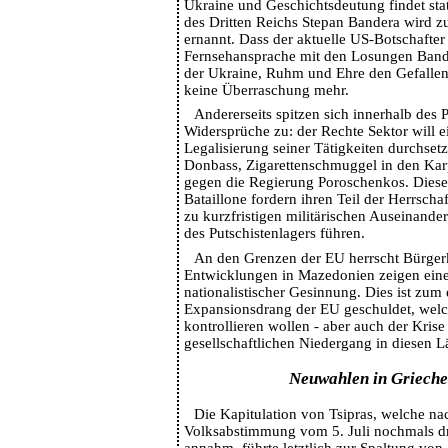
Ukraine und Geschichtsdeutung findet sta
des Dritten Reichs Stepan Bandera wird z
ernannt. Dass der aktuelle US-Botschafter
Fernsehansprache mit den Losungen Ban
der Ukraine, Ruhm und Ehre den Gefallen
keine Überraschung mehr.
Andererseits spitzen sich innerhalb des 
Widersprüche zu: der Rechte Sektor will e
Legalisierung seiner Tätigkeiten durchset
Donbass, Zigarettenschmuggel in den Kar
gegen die Regierung Poroschenkos. Diese 
Bataillone fordern ihren Teil der Herrscha
zu kurzfristigen militärischen Auseinande
des Putschistenlagers führen.
An den Grenzen der EU herrscht Bürger
Entwicklungen in Mazedonien zeigen ei
nationalistischer Gesinnung. Dies ist zu
Expansionsdrang der EU geschuldet, welc
kontrollieren wollen - aber auch der Kris
gesellschaftlichen Niedergang in diesen L
Neuwahlen in Griech
Die Kapitulation von Tsipras, welche n
Volksabstimmung vom 5. Juli nochmals d