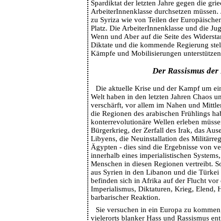
Spardiktat der letzten Jahre gegen die gri
ArbeiterInnenklasse durchsetzen müssen.
zu Syriza wie von Teilen der Europäischen
Platz. Die ArbeiterInnenklasse und die J
Wenn und Aber auf die Seite des Widerst
Diktate und die kommende Regierung stel
Kämpfe und Mobilisierungen unterstützen
Der Rassismus der
Die aktuelle Krise und der Kampf um ei
Welt haben in den letzten Jahren Chaos un
verschärft, vor allem im Nahen und Mittle
die Regionen des arabischen Frühlings h
konterrevolutionäre Wellen erleben müsse
Bürgerkrieg, der Zerfall des Irak, das Au
Libyens, die Neuinstallation des Militärreg
Ägypten - dies sind die Ergebnisse von v
innerhalb eines imperialistischen Systems,
Menschen in diesen Regionen vertreibt. So
aus Syrien in den Libanon und die Türkei
befinden sich in Afrika auf der Flucht vo
Imperialismus, Diktaturen, Krieg, Elend,
barbarischer Reaktion.
Sie versuchen in ein Europa zu kommen,
vielerorts blanker Hass und Rassismus e