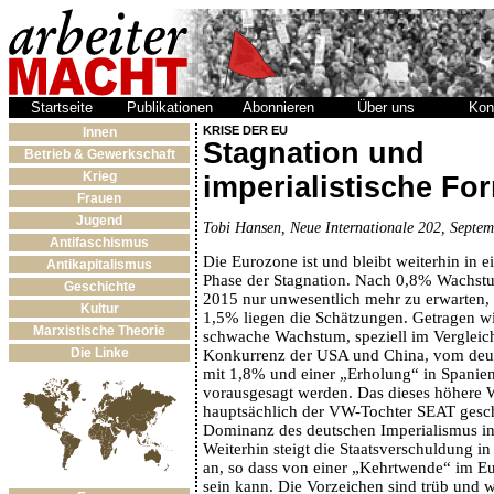
Startseite
Publikationen
Abonnieren
Über uns
Kon
KRISE DER EU
Innen
Stagnation und
Betrieb & Gewerkschaft
Krieg
imperialistische Fo
Frauen
Jugend
Tobi Hansen, Neue Internationale 202, Septe
Antifaschismus
Die Eurozone ist und bleibt weiterhin in
Antikapitalismus
Phase der Stagnation. Nach 0,8% Wachstu
Geschichte
2015 nur unwesentlich mehr zu erwarten,
Kultur
1,5% liegen die Schätzungen. Getragen wi
Marxistische Theorie
schwache Wachstum, speziell im Vergleich
Die Linke
Konkurrenz der USA und China, vom deut
mit 1,8% und einer „Erholung“ in Spanien
vorausgesagt werden. Das dieses höhere 
hauptsächlich der VW-Tochter SEAT geschu
Dominanz des deutschen Imperialismus in
Weiterhin steigt die Staatsverschuldung in
an, so dass von einer „Kehrtwende“ im E
sein kann. Die Vorzeichen sind trüb und 