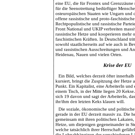
eine EU, die für Frontex und Grenzzäune 
für die Seenotrettung bedürftiger Mensche
osteuropäischen Staaten wie Ungarn und d
offene rassistische und proto-faschistisch
Rechtpopulistische und rassistische Partei
Front National und UKIP verbreiten massiv
rassistische Hetze und kooperieren mehr 
faschistischen Kräften. In Deutschland tri
sowohl staatlicherseits auf wie auch in B
und rassistischen Ausschreitungen und An
Heidenau, Nauen und vielen Orten.
Krise der EU
Ein Bild, welches derzeit öfter innerha
kursiert, bringt die Zuspitzung der Hetze 
Punkt. Ein Kapitalist, eine ArbeiterIn und 
einem Tisch, in der Mitte liegen 20 Kekse
sich 19 davon und sagt der ArbeiterIn, da
ihr/ihm den letzten Keks klauen will.
Die soziale, ökonomische und politische 
gerade in der EU derzeit massiv zu. Die h
gemeinsam mit ihren politischen Lakaien, 
Hetze, um diejenigen gegeneinander in St
welche tatsächlich ihrer Herrschaft gefäh
die Lohnabhängigen der verschiedenen L