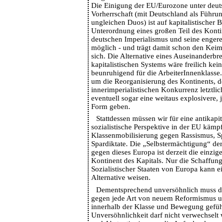
Die Einigung der EU/Eurozone unter deut
Vorherrschaft (mit Deutschland als Führu
ungleichen Duos) ist auf kapitalistischer 
Unterordnung eines großen Teil des Konti
deutschen Imperialismus und seine enger
möglich - und trägt damit schon den Keim
sich. Die Alternative eines Auseinanderbr
kapitalistischen Systems wäre freilich ke
beunruhigend für die ArbeiterInnenklass
um die Reorganisierung des Kontinents, d
innerimperialistischen Konkurrenz letztlic
eventuell sogar eine weitaus explosivere, 
Form geben.
Stattdessen müssen wir für eine antikapit
sozialistische Perspektive in der EU kämpf
Klassenmobilisierung gegen Rassismus, S
Spardiktate. Die „Selbstermächtigung“ de
gegen dieses Europa ist derzeit die einzig
Kontinent des Kapitals. Nur die Schaffung
Sozialistischer Staaten von Europa kann ein
Alternative weisen.
Dementsprechend unversöhnlich muss d
gegen jede Art von neuem Reformismus 
innerhalb der Klasse und Bewegung gefüh
Unversöhnlichkeit darf nicht verwechselt 