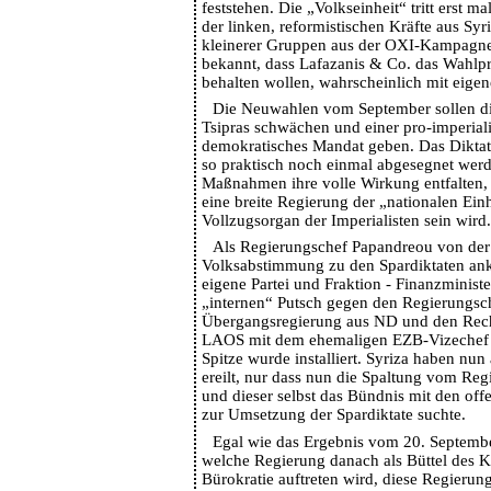
feststehen. Die „Volkseinheit“ tritt erst 
der linken, reformistischen Kräfte aus Sy
kleinerer Gruppen aus der OXI-Kampagne 
bekannt, dass Lafazanis & Co. das Wahl
behalten wollen, wahrscheinlich mit eige
Die Neuwahlen vom September sollen di
Tsipras schwächen und einer pro-imperial
demokratisches Mandat geben. Das Diktat
so praktisch noch einmal abgesegnet werd
Maßnahmen ihre volle Wirkung entfalten,
eine breite Regierung der „nationalen Einhe
Vollzugsorgan der Imperialisten sein wird.
Als Regierungschef Papandreou von de
Volksabstimmung zu den Spardiktaten ankü
eigene Partei und Fraktion - Finanzministe
„internen“ Putsch gegen den Regierungsc
Übergangsregierung aus ND und den Rech
LAOS mit dem ehemaligen EZB-Vizechef 
Spitze wurde installiert. Syriza haben nu
ereilt, nur dass nun die Spaltung vom Re
und dieser selbst das Bündnis mit den off
zur Umsetzung der Spardiktate suchte.
Egal wie das Ergebnis vom 20. Septemb
welche Regierung danach als Büttel des K
Bürokratie auftreten wird, diese Regierung