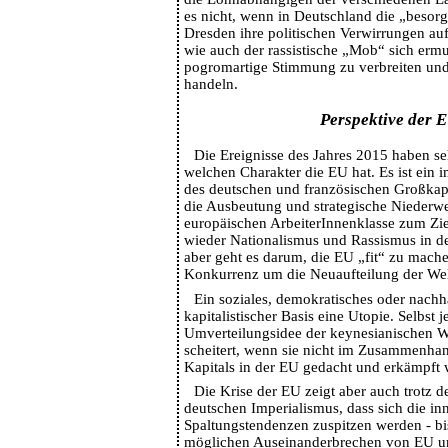
es nicht, wenn in Deutschland die „besorg
Dresden ihre politischen Verwirrungen auf
wie auch der rassistische „Mob“ sich ermun
pogromartige Stimmung zu verbreiten und
handeln.
Perspektive der 
Die Ereignisse des Jahres 2015 haben seh
welchen Charakter die EU hat. Es ist ein i
des deutschen und französischen Großkapi
die Ausbeutung und strategische Niederw
europäischen ArbeiterInnenklasse zum Zie
wieder Nationalismus und Rassismus in de
aber geht es darum, die EU „fit“ zu mache
Konkurrenz um die Neuaufteilung der Wel
Ein soziales, demokratisches oder nachha
kapitalistischer Basis eine Utopie. Selbst 
Umverteilungsidee der keynesianischen Wi
scheitert, wenn sie nicht im Zusammenha
Kapitals in der EU gedacht und erkämpft 
Die Krise der EU zeigt aber auch trotz d
deutschen Imperialismus, dass sich die in
Spaltungstendenzen zuspitzen werden - bi
möglichen Auseinanderbrechen von EU un