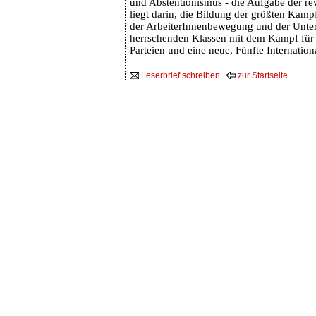
und Abstentionismus - die Aufgabe der re
liegt darin, die Bildung der größten Kampf
der ArbeiterInnenbewegung und der Unte
herrschenden Klassen mit dem Kampf für 
Parteien und eine neue, Fünfte Internation
Leserbrief schreiben
zur Startseite