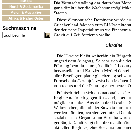
Europa
Die Vormachtstellung des deutschen Mono
Nord- & Südamerika
ganz direkt über die Wachstumsmöglichke
Staaten.
Asien & Australien
Afrika & Naher Osten
Diese ökonomische Dominanz wurde auch
Griechenland faktisch zum EU-Protektora
Suchmaschine
der deutsche Imperialismus via Finanzmin
Grexit auf Zeit forcieren wollte.
Ukraine
Die Ukraine bleibt weiterhin ein Bürgerk
ungewissem Ausgang. So sehr sich die de
Führung bemüht, eine „friedliche“ Lösun
herzustellen und Kanzlerin Merkel derzeit
aller Beteiligten plant: gleichzeitig schw
Poroschenko/Jazenjuk zwischen leichten 
von rechts und der Planung einer neuen O
Politisch richtet sich das nationalistisch
Regime natürlich gegen Russland, aber a
möglichen linken Ansatz in der Ukraine.
Wahrzeichen, die mit der Sowjetunion in 
werden könnten, wurden verboten. Die uk
sozialistische Organisation Borotba wurden 
gedrängt. Damit zeigt sich der reaktionäre
aktuellen Regimes; eine Restauration einer