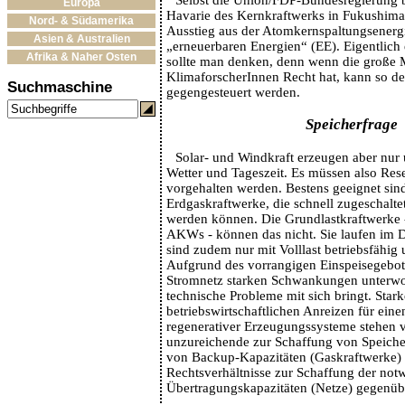
Europa
Havarie des Kernkraftwerks in Fukushima
Nord- & Südamerika
Ausstieg aus der Atomkernspaltungsenerg
Asien & Australien
„erneuerbaren Energien“ (EE). Eigentlich 
Afrika & Naher Osten
sollte man denken, denn wenn die große 
KlimaforscherInnen Recht hat, kann so d
Suchmaschine
gegengesteuert werden.
Speicherfrage
Solar- und Windkraft erzeugen aber nur u
Wetter und Tageszeit. Es müssen also Res
vorgehalten werden. Bestens geeignet sind
Erdgaskraftwerke, die schnell zugeschalt
werden können. Die Grundlastkraftwerke 
AKWs - können das nicht. Sie laufen im
sind zudem nur mit Volllast betriebsfähig 
Aufgrund des vorrangigen Einspeisegebot
Stromnetz starken Schwankungen unterwo
technische Probleme mit sich bringt. Star
betriebswirtschaftlichen Anreizen für ein
regenerativer Erzeugungssysteme stehen
unzureichende zur Schaffung von Speiche
von Backup-Kapazitäten (Gaskraftwerke)
Rechtsverhältnisse zur Schaffung der no
Übertragungskapazitäten (Netze) gegenüb