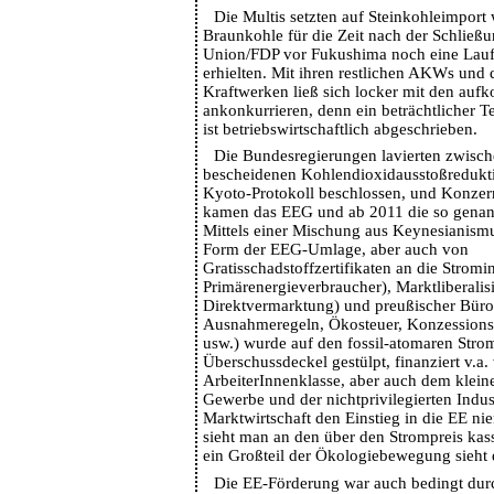
Die Multis setzten auf Steinkohleimport
Braunkohle für die Zeit nach der Schließ
Union/FDP vor Fukushima noch eine Lauf
erhielten. Mit ihren restlichen AKWs und d
Kraftwerken ließ sich locker mit den au
ankonkurrieren, denn ein beträchtlicher T
ist betriebswirtschaftlich abgeschrieben.
Die Bundesregierungen lavierten zwisch
bescheidenen Kohlendioxidausstoßredukti
Kyoto-Protokoll beschlossen, und Konzer
kamen das EEG und ab 2011 die so genan
Mittels einer Mischung aus Keynesianism
Form der EEG-Umlage, aber auch von
Gratisschadstoffzertifikaten an die Strom
Primärenergieverbraucher), Marktliberalis
Direktvermarktung) und preußischer Büro
Ausnahmeregeln, Ökosteuer, Konzessions
usw.) wurde auf den fossil-atomaren Stro
Überschussdeckel gestülpt, finanziert v.a.
ArbeiterInnenklasse, aber auch dem klein
Gewerbe und der nichtprivilegierten Indus
Marktwirtschaft den Einstieg in die EE nie
sieht man an den über den Strompreis kas
ein Großteil der Ökologiebewegung sieht 
Die EE-Förderung war auch bedingt durc