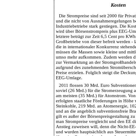
Kosten
Die Strompreise sind seit 2000 für Priv
und die nicht von Ausnahmeregelungen b
Industriebetriebe stark gestiegen. Die K
wird über Börsenstrompreis plus EEG-Umla
letztere beträgt zur Zeit 6,5 Cent pro K
Großbetriebe von dieser befreit werden - 
die in internationaler Konkurrenz stehend
müssen die Massen sowie kleine und mittl
umso mehr aufkommen. Zudem werden di
zur Vermarktung an der Stromgroßhandel
aufgrund des zunehmenden Stromüberschu
Preise erzielen. Folglich steigt die Deckun
EEG-Umlage.
2011 flossen 30 Mrd. Euro Subventionen
soviel (26 Mrd.) für die Stromerzeugung
am meisten (35 Mrd.) für Atomstrom. Von
erfolgten staatliche Förderungen in Höhe
Steinkohle, 219 Mrd. an Atomenergie, 10
und an die angeblich subventionsfreie Br
gilt es außer der Börsenpreisgestaltung z
man Strompreise vergleicht und den EE di
Anstieg zuweisen will, denn die Nicht-EE
und wurden hauptsächlich aus Steuermittel