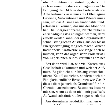
über Produktion und Verteilung, der vom 
sich in einen um die Zerschlagung des Sta
Erringung der Diktatur des Proletariats st
ArbeiterInnenklasse muss die Offenlegung
Gewinne, Subventionen und Patente müss
sein, um das Ausmaß an Irrationalität u
erfassen zu können, das uns der Monopol
hat. Die Energiekonzerne, Netzbetreiber 
entschädigungslos enteignet werden, dami
erstellt werden kann, der den organisierte
schnellstmöglichen Ausstieg aus der foss
Energieerzeugung möglich macht. Welche
traditionelle Kraftwerke wie lange noch w
müssen, kann das organisierte Proletariat
von ExpertInnen seines Vertrauens am bes
Erst dann wird klar, wie viel Kosten auf
Gesellschaft zukommen und welcher Auf
muss. Es gilt nicht nur, bislang versteckt
offene Kalkül zu ziehen, sondern auch d
Fähigkeit, endliche Ressourcen wie Gas, K
dieses dient ja auch als Grundstoff für di
Chemie - auszubeuten. Besonders letzter
müssen, wenn es denn nicht mit gesellscha
Aufwand substituiert oder sogar wiederher
Aus dezentraler Produktion machen wir 