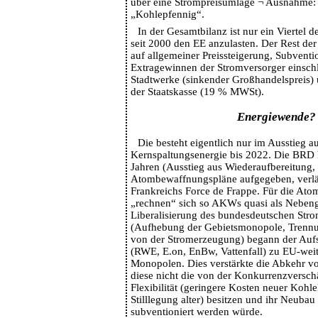
über eine Strompreisumlage ¬ Ausnahme: 
„Kohlepfennig“.
In der Gesamtbilanz ist nur ein Viertel d
seit 2000 den EE anzulasten. Der Rest der
auf allgemeiner Preissteigerung, Subventio
Extragewinnen der Stromversorger einschl
Stadtwerke (sinkender Großhandelspreis) 
der Staatskasse (19 % MWSt).
Energiewende?
Die besteht eigentlich nur im Ausstieg a
Kernspaltungsenergie bis 2022. Die BRD h
Jahren (Ausstieg aus Wiederaufbereitung, 
Atombewaffnungspläne aufgegeben, verläs
Frankreichs Force de Frappe. Für die At
„rechnen“ sich so AKWs quasi als Nebeng
Liberalisierung des bundesdeutschen Str
(Aufhebung der Gebietsmonopole, Trennu
von der Stromerzeugung) begann der Aufs
(RWE, E.on, EnBw, Vattenfall) zu EU-wei
Monopolen. Dies verstärkte die Abkehr v
diese nicht die von der Konkurrenzversch
Flexibilität (geringere Kosten neuer Kohl
Stilllegung alter) besitzen und ihr Neubau
subventioniert werden würde.