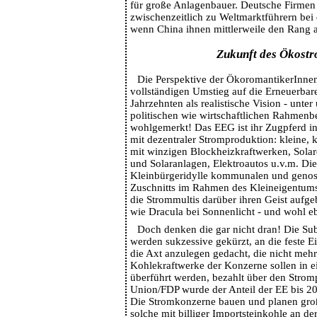
für große Anlagenbauer. Deutsche Firmen 
zwischenzeitlich zu Weltmarktführern bei 
wenn China ihnen mittlerweile den Rang a
Zukunft des Ökost
Die Perspektive der ÖkoromantikerInnen
vollständigen Umstieg auf die Erneuerbar
Jahrzehnten als realistische Vision - unte
politischen wie wirtschaftlichen Rahmen
wohlgemerkt! Das EEG ist ihr Zugpferd i
mit dezentraler Stromproduktion: kleine, 
mit winzigen Blockheizkraftwerken, Sola
und Solaranlagen, Elektroautos u.v.m. Dies
Kleinbürgeridylle kommunalen und genos
Zuschnitts im Rahmen des Kleineigentums.
die Strommultis darüber ihren Geist aufg
wie Dracula bei Sonnenlicht - und wohl eb
Doch denken die gar nicht dran! Die Su
werden sukzessive gekürzt, an die feste 
die Axt anzulegen gedacht, die nicht mehr
Kohlekraftwerke der Konzerne sollen in e
überführt werden, bezahlt über den Strom
Union/FDP wurde der Anteil der EE bis 2
Die Stromkonzerne bauen und planen gro
solche mit billiger Importsteinkohle an d