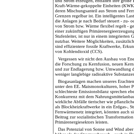
und Strom erzeugen, entfalten ihre große Fl
Kraft-Wärme-gekoppelte Einheiten (KWK-
deren Mischungsanteil aus Strom und Fer
Grenzen regelbar ist. Ein intelligentes L
die Anlagen je nach Bedarf steuert - zu- od
von Strom bzw. Wärme flexibel regelt - g
einer zukünftigen Primärenergieerzeugung
Stufenleiter, ist nur in einem integrierte
nutzbar. Weitere Möglichkeiten, zusätzli
sind effizientere fossile Kraftwerke, Er
von Kohlendioxid (CCS).
Vergessen wir nicht den Ausbau von E
die Forschung zu Kernfusion, neuen Kern
und zur Endlagerung bzw. Umwandlung d
weniger langlebige radioaktive Substanze
Biogasanlagen machen unseres Erachten
unter den EE. Maismonokulturen, hoher P
schlechteste Emissionsbilanz sprechen eb
Konkurrenz mit dem Nahrungsmittelanbau.
wirkliche Abfälle tierischer wie pflanzlic
als Blockheizkraftwerke in ein Erdgas-, S
Fernwärmenetz integriert, könnten auch si
Beitrag zur sozialistischen Transformation
Primärenergiesektors leisten.
Das Potenzial von Sonne und Wind aber 