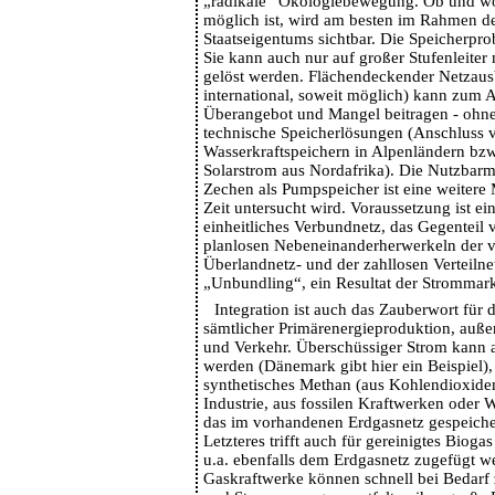
„radikale“ Ökologiebewegung. Ob und wo 
möglich ist, wird am besten im Rahmen d
Staatseigentums sichtbar. Die Speicherprob
Sie kann auch nur auf großer Stufenleiter 
gelöst werden. Flächendeckender Netzau
international, soweit möglich) kann zum 
Überangebot und Mangel beitragen - ohn
technische Speicherlösungen (Anschluss 
Wasserkraftspeichern in Alpenländern bzw
Solarstrom aus Nordafrika). Die Nutzbarm
Zechen als Pumpspeicher ist eine weitere 
Zeit untersucht wird. Voraussetzung ist ein 
einheitliches Verbundnetz, das Gegenteil 
planlosen Nebeneinanderherwerkeln der v
Überlandnetz- und der zahllosen Verteilnet
„Unbundling“, ein Resultat der Strommarkt
Integration ist auch das Zauberwort für
sämtlicher Primärenergieproduktion, auß
und Verkehr. Überschüssiger Strom kann 
werden (Dänemark gibt hier ein Beispiel),
synthetisches Methan (aus Kohlendioxide
Industrie, aus fossilen Kraftwerken oder W
das im vorhandenen Erdgasnetz gespeiche
Letzteres trifft auch für gereinigtes Bioga
u.a. ebenfalls dem Erdgasnetz zugefügt we
Gaskraftwerke können schnell bei Bedarf