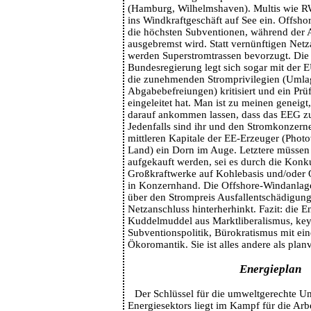
(Hamburg, Wilhelmshaven). Multis wie R
ins Windkraftgeschäft auf See ein. Offs
die höchsten Subventionen, während der 
ausgebremst wird. Statt vernünftigen Netz
werden Superstromtrassen bevorzugt. Die
Bundesregierung legt sich sogar mit der
die zunehmenden Stromprivilegien (Umla
Abgabebefreiungen) kritisiert und ein Pr
eingeleitet hat. Man ist zu meinen geneig
darauf ankommen lassen, dass das EEG zu 
Jedenfalls sind ihr und den Stromkonzern
mittleren Kapitale der EE-Erzeuger (Photo
Land) ein Dorn im Auge. Letztere müssen
aufgekauft werden, sei es durch die Konku
Großkraftwerke auf Kohlebasis und/oder 
in Konzernhand. Die Offshore-Windanlage
über den Strompreis Ausfallentschädigun
Netzanschluss hinterherhinkt. Fazit: die E
Kuddelmuddel aus Marktliberalismus, key
Subventionspolitik, Bürokratismus mit eine
Ökoromantik. Sie ist alles andere als plan
Energieplan
Der Schlüssel für die umweltgerechte U
Energiesektors liegt im Kampf für die Arb