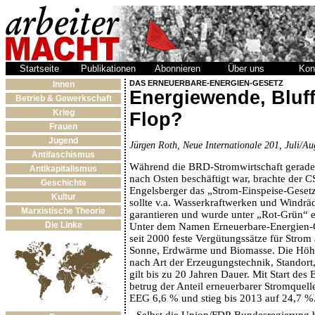
Startseite
Publikationen
Abonnieren
Über uns
Kon
DAS ERNEUERBARE-ENERGIEN-GESETZ
Innen
Energiewende, Bluff
Betrieb & Gewerkschaft
Krieg
Flop?
Frauen
Jugend
Jürgen Roth, Neue Internationale 201, Juli/A
Antifaschismus
Während die BRD-Stromwirtschaft gerade
Antikapitalismus
nach Osten beschäftigt war, brachte der
Geschichte
Engelsberger das „Strom-Einspeise-Gesetz
Kultur
sollte v.a. Wasserkraftwerken und Windräd
Marxistische Theorie
garantieren und wurde unter „Rot-Grün“ e
Die Linke
Unter dem Namen Erneuerbare-Energien-G
seit 2000 feste Vergütungssätze für Strom
Sonne, Erdwärme und Biomasse. Die Höhe 
nach Art der Erzeugungstechnik, Standort
gilt bis zu 20 Jahren Dauer. Mit Start des
betrug der Anteil erneuerbarer Stromquel
EEG 6,6 % und stieg bis 2013 auf 24,7 %
Selbst die Union/FDP-Bundesregierung 