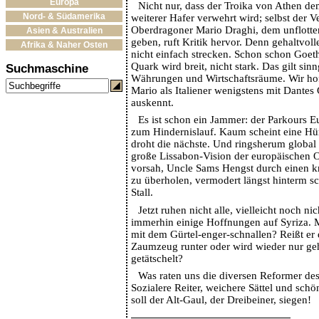
Europa
Nicht nur, dass der Troika von Athen de
Nord- & Südamerika
weiterer Hafer verwehrt wird; selbst der 
Oberdragoner Mario Draghi, dem unflotten
Asien & Australien
geben, ruft Kritik hervor. Denn gehaltvol
Afrika & Naher Osten
nicht einfach strecken. Schon schon Goet
Quark wird breit, nicht stark. Das gilt si
Suchmaschine
Währungen und Wirtschaftsräume. Wir hof
Mario als Italiener wenigstens mit Dante
auskennt.
Es ist schon ein Jammer: der Parkours 
zum Hindernislauf. Kaum scheint eine Hü
droht die nächste. Und ringsherum global 
große Lissabon-Vision der europäischen O
vorsah, Uncle Sams Hengst durch einen k
zu überholen, vermodert längst hinterm s
Stall.
Jetzt ruhen nicht alle, vielleicht noch ni
immerhin einige Hoffnungen auf Syriza. M
mit dem Gürtel-enger-schnallen? Reißt er
Zaumzeug runter oder wird wieder nur ge
getätschelt?
Was raten uns die diversen Reformer des
Sozialere Reiter, weichere Sättel und sc
soll der Alt-Gaul, der Dreibeiner, siegen!