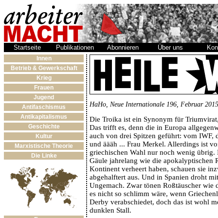
Startseite
Publikationen
Abonnieren
Über uns
Kon
Innen
Betrieb & Gewerkschaft
Krieg
Frauen
Jugend
HaHo, Neue Internationale 196, Februar 201
Antifaschismus
Antikapitalismus
Die Troika ist ein Synonym für Triumvirat
Geschichte
Das trifft es, denn die in Europa allgegen
auch von drei Spitzen geführt: vom IWF
Kultur
und äääh ... Frau Merkel. Allerdings ist 
Marxistische Theorie
griechischen Wahl nur noch wenig übrig.
Die Linke
Gäule jahrelang wie die apokalyptischen 
Kontinent verheert haben, schauen sie in
abgehalftert aus. Und in Spanien droht m
Ungemach. Zwar tönen Roßtäuscher wie d
es nicht so schlimm wäre, wenn Griechen
Derby verabschiedet, doch das ist wohl m
dunklen Stall.