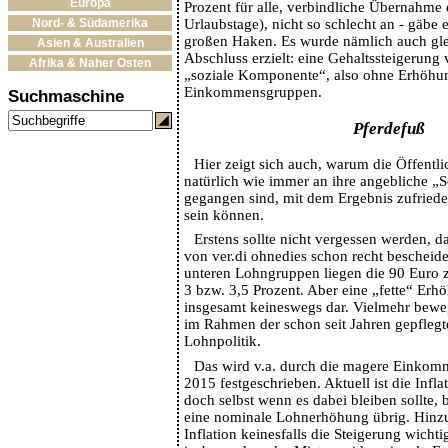
Europa
Prozent für alle, verbindliche Übernahme 
Nord- & Südamerika
Urlaubstage), nicht so schlecht an - gäbe 
großen Haken. Es wurde nämlich auch gle
Asien & Australien
Abschluss erzielt: eine Gehaltssteigerung
Afrika & Naher Osten
„soziale Komponente“, also ohne Erhöhun
Einkommensgruppen.
Suchmaschine
Pferdefuß
Hier zeigt sich auch, warum die Öffentli
natürlich wie immer an ihre angebliche 
gegangen sind, mit dem Ergebnis zufriede
sein können.
Erstens sollte nicht vergessen werden, 
von ver.di ohnedies schon recht bescheid
unteren Lohngruppen liegen die 90 Euro z
3 bzw. 3,5 Prozent. Aber eine „fette“ Erhö
insgesamt keineswegs dar. Vielmehr beweg
im Rahmen der schon seit Jahren gepfleg
Lohnpolitik.
Das wird v.a. durch die magere Einkom
2015 festgeschrieben. Aktuell ist die Infla
doch selbst wenn es dabei bleiben sollte,
eine nominale Lohnerhöhung übrig. Hinz
Inflation keinesfalls die Steigerung wich