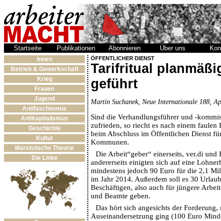
Startseite
Publikationen
Abonnieren
Über uns
Kon
ÖFFENTLICHER DIENST
Innen
Tarifritual planmäß
Betrieb & Gewerkschaft
Krieg
geführt
Frauen
Jugend
Martin Suchanek, Neue Internationale 188, Ap
Antifaschismus
Sind die Verhandlungsführer und -kommis
Antikapitalismus
zufrieden, so riecht es nach einem faule
Geschichte
beim Abschluss im Öffentlichen Dienst f
Kultur
Kommunen.
Marxistische Theorie
Die Arbeit“geber“ einerseits, ver.di un
Die Linke
andererseits einigten sich auf eine Lohne
mindestens jedoch 90 Euro für die 2,1 Mil
im Jahr 2014. Außerdem soll es 30 Urlaubs
Beschäftigen, also auch für jüngere Arbeit
und Beamte geben.
Das hört sich angesichts der Forderung, m
Auseinandersetzung ging (100 Euro Mind