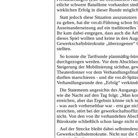
etliche schwere Bataillone vorhanden sind
wirklichen Erfolg in dieser Runde möglic
Statt jedoch diese Situation auszunutzen
zu gehen, hat die ver.di-Führung schon fr
Auseinandersetzung auf ein traditionelles T
Ihr kam dabei entgegen, dass auch die Ar
dieses Spiel wollten und keine in den Aug
Gewerkschaftsbürokratie „überzogenen“
stellten.
So konnte die Tarifrunde planmäßig-bür
durchgezogen werden. Vor dem Abschluss
Steigerung der Mobilisierung sichtbar, ge
Theaterdonner vor dem Verhandlungsfinal
durften marschieren - und die ver.di-Spitz
Verhandlungsrunde den „Erfolg“ verkünd
Die Statements angesichts des Ausgangs 
wie die Nacht auf den Tag folgt: „Man kon
erreichen, aber das Ergebnis könne sich 
- was auch vorhersehbar war - erst gar nich
erreichen, stört bei der gewerkschaftsoffi
nicht. Von den von ihr verhandelten Absc
Bürokratie schließlich schon lange nicht 
Auf der Strecke bleibt dabei selbstreden
Gewerkschaftsdemokratie. Nicht nur die 