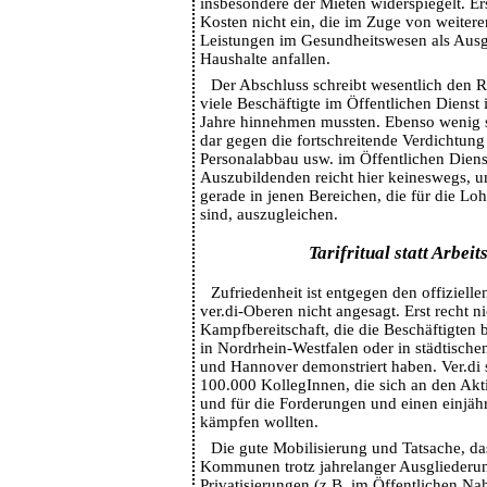
insbesondere der Mieten widerspiegelt. Er
Kosten nicht ein, die im Zuge von weite
Leistungen im Gesundheitswesen als Ausga
Haushalte anfallen.
Der Abschluss schreibt wesentlich den Re
viele Beschäftigte im Öffentlichen Dienst 
Jahre hinnehmen mussten. Ebenso wenig st
dar gegen die fortschreitende Verdichtung
Personalabbau usw. im Öffentlichen Dien
Auszubildenden reicht hier keineswegs, 
gerade in jenen Bereichen, die für die L
sind, auszugleichen.
Tarifritual statt Arbei
Zufriedenheit ist entgegen den offiziell
ver.di-Oberen nicht angesagt. Erst recht n
Kampfbereitschaft, die die Beschäftigten b
in Nordrhein-Westfalen oder in städtischen
und Hannover demonstriert haben. Ver.di s
100.000 KollegInnen, die sich an den Akt
und für die Forderungen und einen einjähr
kämpfen wollten.
Die gute Mobilisierung und Tatsache, d
Kommunen trotz jahrelanger Ausgliederu
Privatisierungen (z.B. im Öffentlichen N